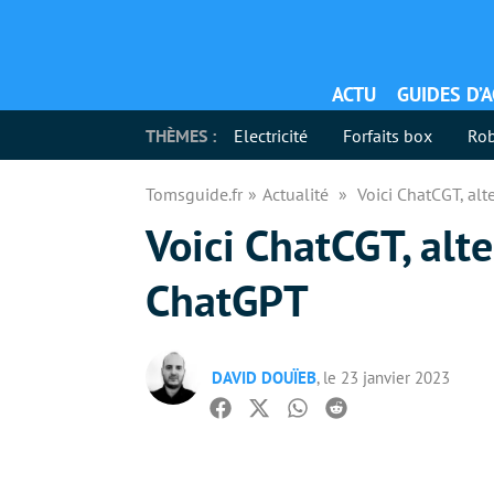
ACTU
GUIDES D’
THÈMES :
Electricité
Forfaits box
Rob
Tomsguide.fr
Actualité
Voici ChatCGT, al
Voici ChatCGT, alt
ChatGPT
DAVID DOUÏEB
, le 23 janvier 2023
Facebook
Twitter
Whatsapp
Reddit