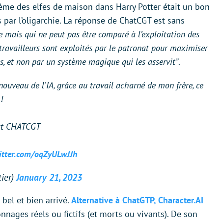
tème des elfes de maison dans Harry Potter était un bon
s par l’oligarchie. La réponse de ChatCGT est sans
te mais qui ne peut pas être comparé à l’exploitation des
es travailleurs sont exploités par le patronat pour maximiser
s, et non par un système magique qui les asservit”
.
enouveau de l'IA, grâce au travail acharné de mon frère, ce
!
'est CHATCGT
witter.com/oqZyULwJJh
tier)
January 21, 2023
 bel et bien arrivé.
Alternative à ChatGTP, Character.AI
ages réels ou fictifs (et morts ou vivants). De son