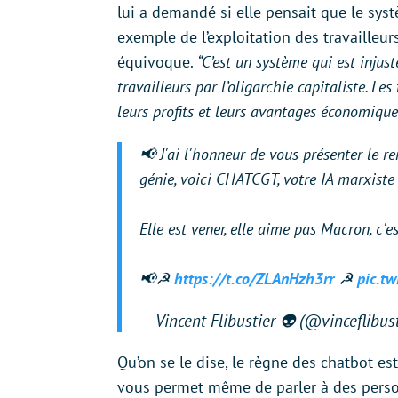
lui a demandé si elle pensait que le sys
exemple de l’exploitation des travailleur
équivoque.
“C’est un système qui est injus
travailleurs par l’oligarchie capitaliste. L
leurs profits et leurs avantages économique
📢 J'ai l'honneur de vous présenter le r
génie, voici CHATCGT, votre IA marxiste 
Elle est vener, elle aime pas Macron, c
📢☭
https://t.co/ZLAnHzh3rr
☭
pic.t
— Vincent Flibustier 👽 (@vinceflibus
Qu’on se le dise, le règne des chatbot est
vous permet même de parler à des personn