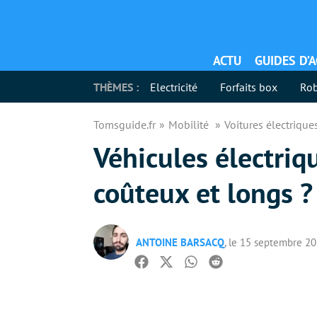
ACTU
GUIDES D’
THÈMES :
Electricité
Forfaits box
Rob
Tomsguide.fr
Mobilité
Voitures électriqu
Véhicules électriqu
coûteux et longs ?
ANTOINE BARSACQ
, le 15 septembre 2
Facebook
Twitter
Whatsapp
Reddit