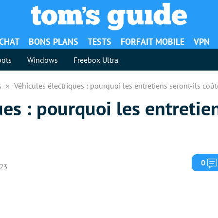
ACHAT
BONS PLANS
TESTS
FORFAIT MOBILE
VPN
ots
Windows
Freebox Ultra
es
Véhicules électriques : pourquoi les entretiens seront-ils coû
es : pourquoi les entretien
0
023