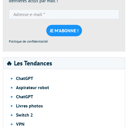
dernières actus par mail !
Adresse
e-
mail
*
Politique de confidentialité
🔥 Les Tendances
ChatGPT
Aspirateur robot
ChatGPT
Livres photos
Switch 2
VPN