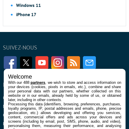
Windows 11
iPhone 17
SUIVEZ-NOUS
Facebook
Twitter
Youtube
Instagram
RSS
Newsletter
Welcome
With our 488
partners
, we wish to store and access information on
ENTREPRISE
À PROPOS
your devices (cookies, pixels in emails, etc.), combine and share
your personal data with our partners, whether collected on this
website or in our emails, already held by some of us, or obtained
Qui sommes nous
La rédaction
later, including in other contexts.
Processing this data (identifiers, browsing, preferences, purchases,
Mentions légales et CGU
Contact
loyalty programs, IP, postal addresses and emails, phone, precise
geolocation, etc.) allows developing and offering you services,
Confidentialité et Cookies
content, commercial offers and ads across your devices and
screens (including by email, post, SMS, phone, audio, and video),
Préférences cookies
personalising them, measuring their performance, and analysing