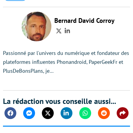
Bernard David Corroy
Twitter
LinkedIn
Passionné par l'univers du numérique et fondateur des
plateformes influentes Phonandroid, PaperGeekFr et
PlusDeBonsPlans, je…
La rédaction vous conseille aussi...
Facebook
Messenger
Twitter
Linkedin
Whatsapp
Reddit
Shar