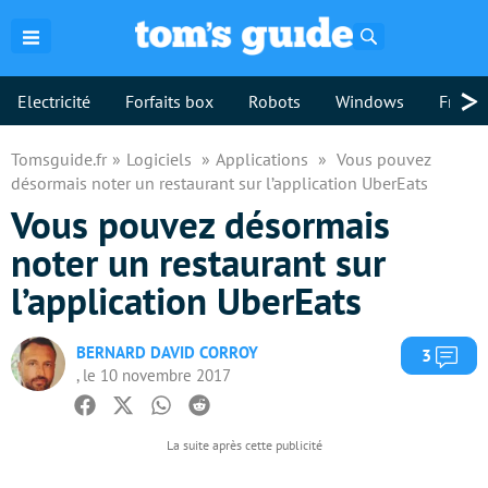
Rechercher
>
Electricité
Forfaits box
Robots
Windows
Freebo
Tomsguide.fr
Logiciels
Applications
Vous pouvez
désormais noter un restaurant sur l’application UberEats
Vous pouvez désormais
noter un restaurant sur
l’application UberEats
BERNARD DAVID CORROY
Com
3
, le 10 novembre 2017
Facebook
Twitter
Whatsapp
Reddit