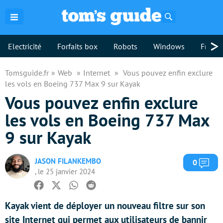
Rechercher
>
Electricité
Forfaits box
Robots
Windows
Freebo
Tomsguide.fr
Web
Internet
Vous pouvez enfin exclure
les vols en Boeing 737 Max 9 sur Kayak
Vous pouvez enfin exclure
les vols en Boeing 737 Max
9 sur Kayak
JASON FILANKEMBO
Com
0
, le 25 janvier 2024
Facebook
Twitter
Whatsapp
Reddit
Kayak vient de déployer un nouveau filtre sur son
site Internet qui permet aux utilisateurs de bannir