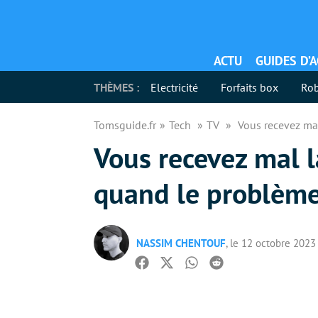
ACTU
GUIDES D’
THÈMES :
Electricité
Forfaits box
Rob
Tomsguide.fr
Tech
TV
Vous recevez mal
Vous recevez mal l
quand le problème
NASSIM CHENTOUF
, le 12 octobre 2023
Facebook
Twitter
Whatsapp
Reddit