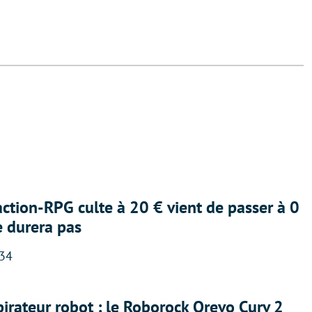
action-RPG culte à 20 € vient de passer à 0
e durera pas
:34
irateur robot : le Roborock Qrevo Curv 2