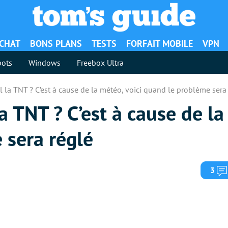
ACHAT
BONS PLANS
TESTS
FORFAIT MOBILE
VPN
ots
Windows
Freebox Ultra
 la TNT ? C’est à cause de la météo, voici quand le problème sera
a TNT ? C’est à cause de la
 sera réglé
3