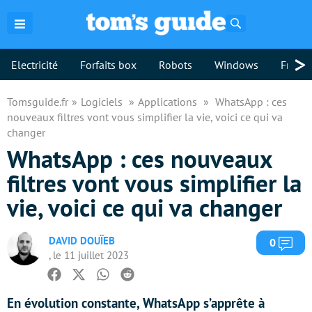
Rechercher
>
Electricité
Forfaits box
Robots
Windows
Freebo
Tomsguide.fr
Logiciels
Applications
WhatsApp : ces
nouveaux filtres vont vous simplifier la vie, voici ce qui va
changer
WhatsApp : ces nouveaux
filtres vont vous simplifier la
vie, voici ce qui va changer
DAVID DOUÏEB
Com
0
, le 11 juillet 2023
Facebook
Twitter
Whatsapp
Reddit
En évolution constante, WhatsApp s’apprête à