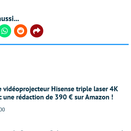
ussi...
din
Whatsapp
Reddit
Share
e vidéoprojecteur Hisense triple laser 4K
ec une rédaction de 390 € sur Amazon !
:00