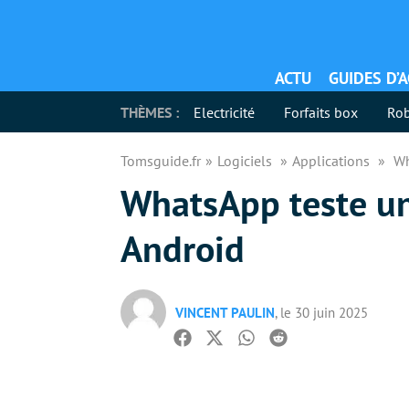
ACTU
GUIDES D’
THÈMES :
Electricité
Forfaits box
Rob
Tomsguide.fr
Logiciels
Applications
Wh
WhatsApp teste un
Android
VINCENT PAULIN
, le 30 juin 2025
Facebook
Twitter
Whatsapp
Reddit