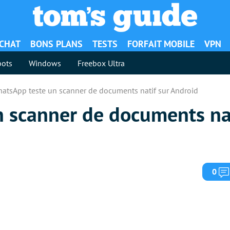
ACHAT
BONS PLANS
TESTS
FORFAIT MOBILE
VPN
ots
Windows
Freebox Ultra
atsApp teste un scanner de documents natif sur Android
 scanner de documents nat
0