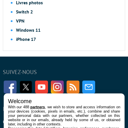
Livres photos
Switch 2
VPN
Windows 11
iPhone 17
SUIVEZ-NOUS
Facebook
Twitter
Youtube
Instagram
RSS
Newsletter
Welcome
With our 488
partners
, we wish to store and access information on
ENTREPRISE
À PROPOS
your devices (cookies, pixels in emails, etc.), combine and share
your personal data with our partners, whether collected on this
website or in our emails, already held by some of us, or obtained
Qui sommes nous
La rédaction
later, including in other contexts.