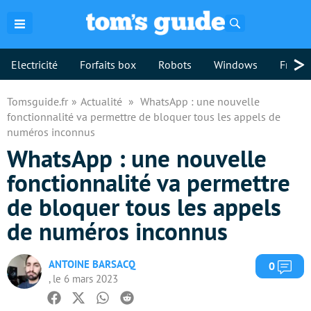
Rechercher
>
Electricité
Forfaits box
Robots
Windows
Freebo
Tomsguide.fr
Actualité
WhatsApp : une nouvelle
fonctionnalité va permettre de bloquer tous les appels de
numéros inconnus
WhatsApp : une nouvelle
fonctionnalité va permettre
de bloquer tous les appels
de numéros inconnus
ANTOINE BARSACQ
Com
0
, le 6 mars 2023
Facebook
Twitter
Whatsapp
Reddit