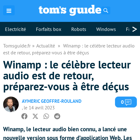
Rechercher
>
Electricité
Forfaits box
Robots
Windows
Freebo
Tomsguide.fr
Actualité
Winamp : le célèbre lecteur audio
est de retour, préparez-vous à être déçus
Winamp : le célèbre lecteur
audio est de retour,
préparez-vous à être déçus
AYMERIC GEOFFRE-ROULAND
Com
0
, le 14 avril 2023
Facebook
Twitter
Whatsapp
Reddit
Winamp, le lecteur audio bien connu, a lancé une
nouvelle version sous forme d’application Web. Les