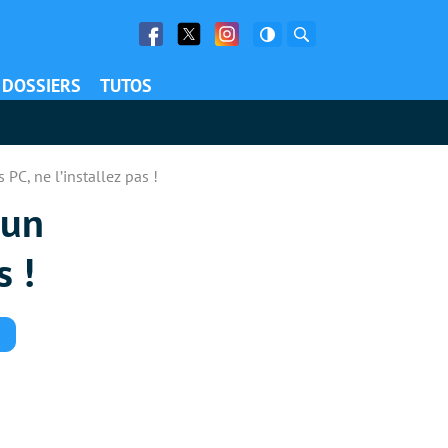
Facebook
Twitter
Facebook
Rechercher
DOSSIERS
TUTOS
C, ne l’installez pas !
 un
s !
Commentaires