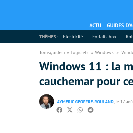
ACTU
GUIDES D’
THÈMES :
Electricité
Forfaits box
Rob
Tomsguide.fr
Logiciels
Windows
Windo
Windows 11 : la m
cauchemar pour cer
AYMERIC GEOFFRE-ROULAND
, le 17 ao
Facebook
Twitter
Whatsapp
Reddit