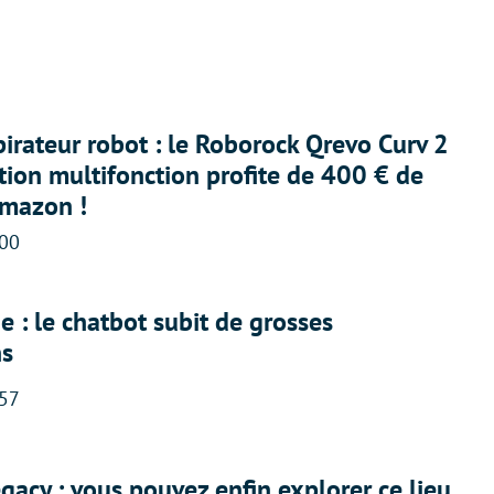
irateur robot : le Roborock Qrevo Curv 2
ation multifonction profite de 400 € de
Amazon !
:00
 : le chatbot subit de grosses
ns
:57
acy : vous pouvez enfin explorer ce lieu