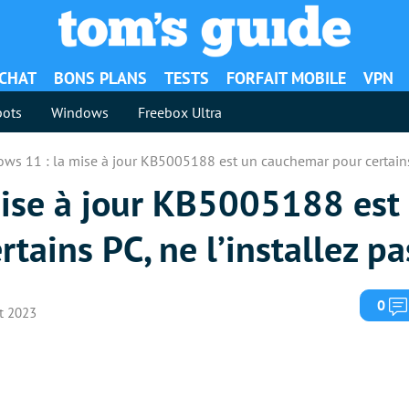
ACHAT
BONS PLANS
TESTS
FORFAIT MOBILE
VPN
ots
Windows
Freebox Ultra
ws 11 : la mise à jour KB5005188 est un cauchemar pour certains P
ise à jour KB5005188 est
tains PC, ne l’installez pa
0
ût 2023