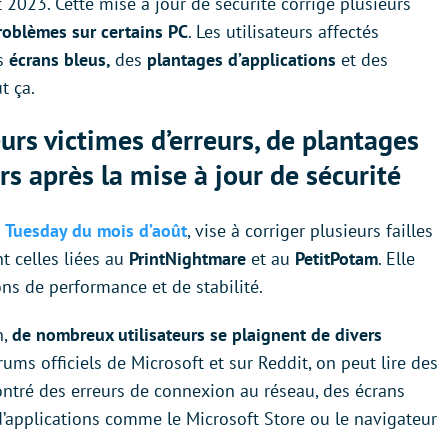
23. Cette mise à jour de sécurité corrige plusieurs
roblèmes sur certains PC
. Les utilisateurs affectés
s
écrans bleus,
des
plantages d’applications
et
des
t ça.
urs victimes d’erreurs, de plantages
ers après la mise à jour de sécurité
 Tuesday du mois d’août
, vise à corriger plusieurs failles
 celles liées au
PrintNightmare
et
au
PetitPotam
. Elle
s de performance et de stabilité.
n,
de nombreux utilisateurs se plaignent de divers
orums officiels de Microsoft et sur Reddit, on peut lire des
tré des erreurs de connexion au réseau, des écrans
d’applications comme le Microsoft Store ou le navigateur