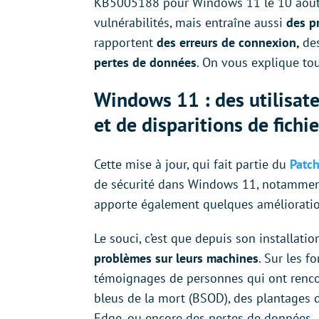
KB5005188 pour Windows 11 le 10 août 20
vulnérabilités, mais entraîne aussi
des p
rapportent
des erreurs de connexion,
de
pertes de données
. On vous explique tou
Windows 11 : des utilisate
et de disparitions de fichi
Cette mise à jour, qui fait partie du
Patch
de sécurité dans Windows 11, notamment
apporte également quelques amélioration
Le souci, c’est que depuis son installatio
problèmes sur leurs machines
. Sur les f
témoignages de personnes qui ont rencon
bleus de la mort (BSOD), des plantages 
Edge, ou encore des pertes de données.