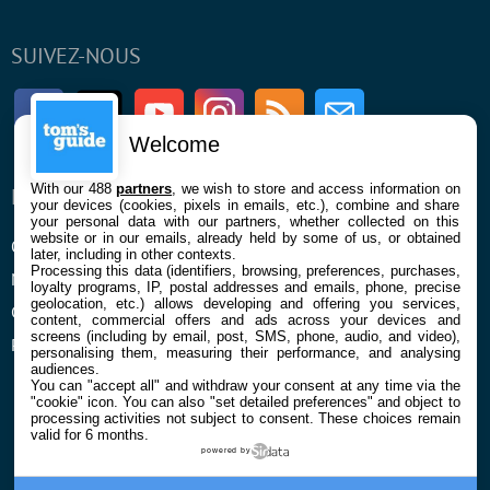
SUIVEZ-NOUS
Facebook
Twitter
Youtube
Instagram
RSS
Newsletter
Welcome
With our 488
partners
, we wish to store and access information on
ENTREPRISE
À PROPOS
your devices (cookies, pixels in emails, etc.), combine and share
your personal data with our partners, whether collected on this
website or in our emails, already held by some of us, or obtained
Qui sommes nous
La rédaction
later, including in other contexts.
Processing this data (identifiers, browsing, preferences, purchases,
Mentions légales et CGU
Contact
loyalty programs, IP, postal addresses and emails, phone, precise
geolocation, etc.) allows developing and offering you services,
Confidentialité et Cookies
content, commercial offers and ads across your devices and
screens (including by email, post, SMS, phone, audio, and video),
Préférences cookies
personalising them, measuring their performance, and analysing
audiences.
You can "accept all" and withdraw your consent at any time via the
"cookie" icon
. You can also "set detailed preferences" and object to
processing activities not subject to consent. These choices remain
valid for 6 months.
powered by
© 2026 Galaxie Media Tous droits réservés