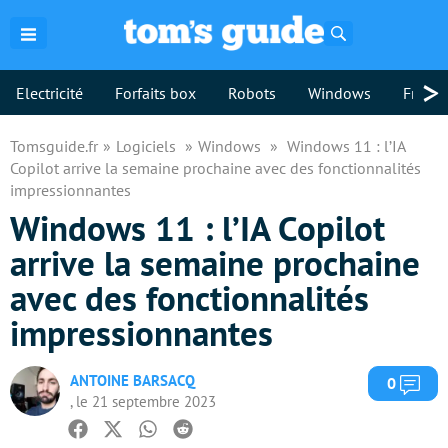
Rechercher
>
Electricité
Forfaits box
Robots
Windows
Freebo
Tomsguide.fr
Logiciels
Windows
Windows 11 : l’IA
Copilot arrive la semaine prochaine avec des fonctionnalités
impressionnantes
Windows 11 : l’IA Copilot
arrive la semaine prochaine
avec des fonctionnalités
impressionnantes
ANTOINE BARSACQ
Com
0
, le 21 septembre 2023
Facebook
Twitter
Whatsapp
Reddit