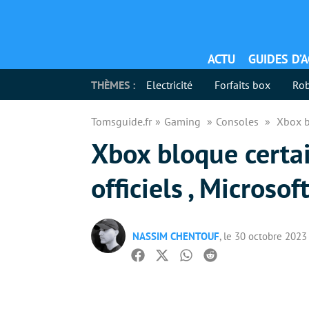
ACTU
GUIDES D’
THÈMES :
Electricité
Forfaits box
Rob
Tomsguide.fr
Gaming
Consoles
Xbox b
Xbox bloque certa
officiels , Microsof
NASSIM CHENTOUF
, le 30 octobre 2023
Facebook
Twitter
Whatsapp
Reddit