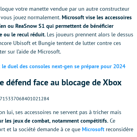
bloque votre manette vendue par un autre constructeur
ue vous jouez normalement.
Microsoft vise les accessoires
Zen ou ReaSnow S1 qui permettent de bénéficier
 ou le recul réduit.
Les joueurs prennent alors le dessus
encore Ubisoft et Bungie tentent de lutter contre ces
er sur l’aide de Microsoft.
: le duel des consoles next-gen se prépare pour 2024
se défend face au blocage de Xbox
s/1715337068401021284
n lui, ses accessoires ne servent pas à tricher mais
ur les jeux de combat, notamment compétitifs.
Ce
ort et la société demande à ce que
Microsoft
reconsidère