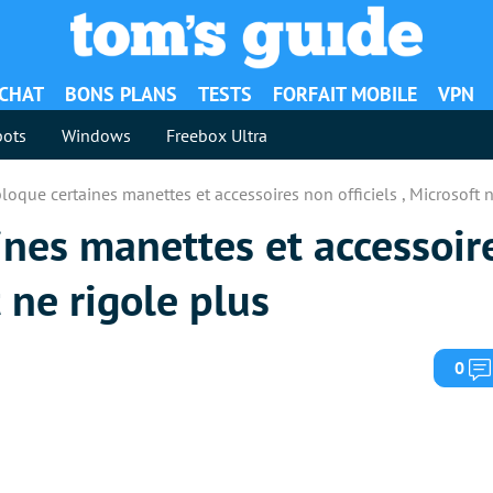
ACHAT
BONS PLANS
TESTS
FORFAIT MOBILE
VPN
ots
Windows
Freebox Ultra
loque certaines manettes et accessoires non officiels , Microsoft n
ines manettes et accessoir
t ne rigole plus
0