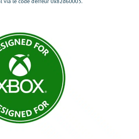
l via le code d’erreur 0x82d60003.