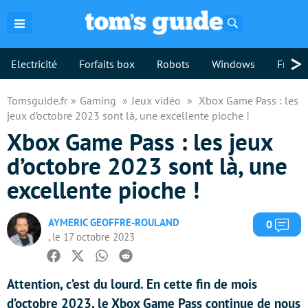
Rechercher
>
Electricité
Forfaits box
Robots
Windows
Freebo
Tomsguide.fr
Gaming
Jeux vidéo
Xbox Game Pass : les
jeux d’octobre 2023 sont là, une excellente pioche !
Xbox Game Pass : les jeux
d’octobre 2023 sont là, une
excellente pioche !
AYMERIC GEOFFRE-ROULAND
Com
0
, le 17 octobre 2023
Facebook
Twitter
Whatsapp
Reddit
Attention, c’est du lourd. En cette fin de mois
d’octobre 2023, le Xbox Game Pass continue de nous