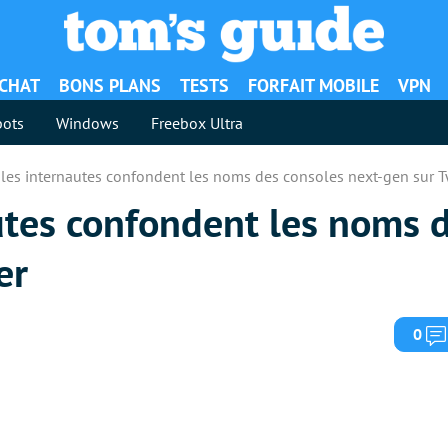
ACHAT
BONS PLANS
TESTS
FORFAIT MOBILE
VPN
ots
Windows
Freebox Ultra
 les internautes confondent les noms des consoles next-gen sur T
utes confondent les noms 
er
0