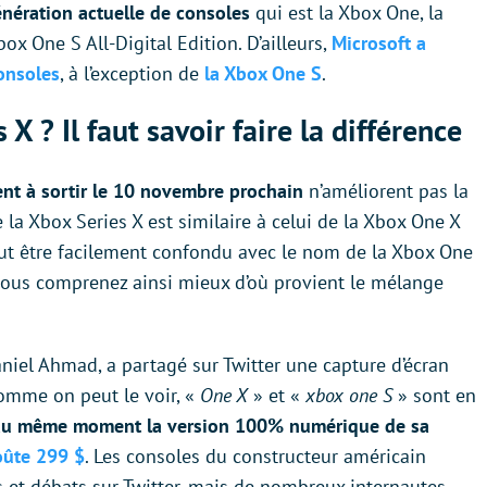
nération actuelle de consoles
qui est la Xbox One, la
x One S All-Digital Edition. D’ailleurs,
Microsoft a
onsoles
, à l’exception de
la Xbox One S
.
 ? Il faut savoir faire la différence
ent à sortir le 10 novembre prochain
n’améliorent pas la
 la Xbox Series X est similaire à celui de la Xbox One X
ut être facilement confondu avec le nom de la Xbox One
 vous comprenez ainsi mieux d’où provient le mélange
aniel Ahmad, a partagé sur Twitter une capture d’écran
Comme on peut le voir, «
One X
» et «
xbox one S
» sont en
 au même moment la version 100% numérique de sa
oûte 299 $
. Les consoles du constructeur américain
 et débats sur Twitter, mais de nombreux internautes