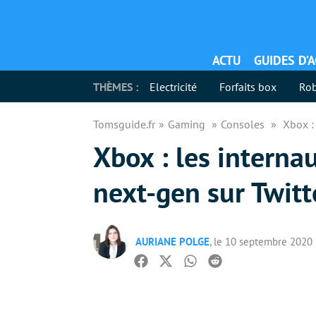
ACTU
GUIDES D’
THÈMES :
Electricité
Forfaits box
Rob
Tomsguide.fr
Gaming
Consoles
Xbox :
Xbox : les interna
next-gen sur Twitt
AURIANE POLGE
, le 10 septembre 2020
Facebook
Twitter
Whatsapp
Reddit