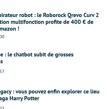
irateur robot : le Roborock Qrevo Curv 2
ation multifonction profite de 400 € de
Amazon !
:00
 : le chatbot subit de grosses
ns
:57
acy : vous pouvez enfin explorer ce lieu
saga Harry Potter
:23