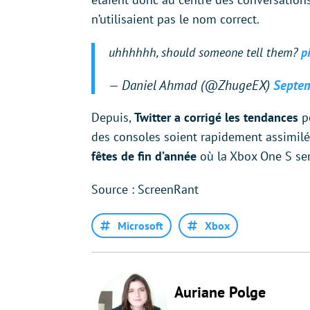
n’utilisaient pas le nom correct.
uhhhhhh, should someone tell them?
p
— Daniel Ahmad (@ZhugeEX)
Septem
Depuis,
Twitter a corrigé les tendances
po
des consoles soient rapidement assimilés
fêtes de fin d’année
où la Xbox One S sera
Source : ScreenRant
Microsoft
Xbox
Auriane Polge