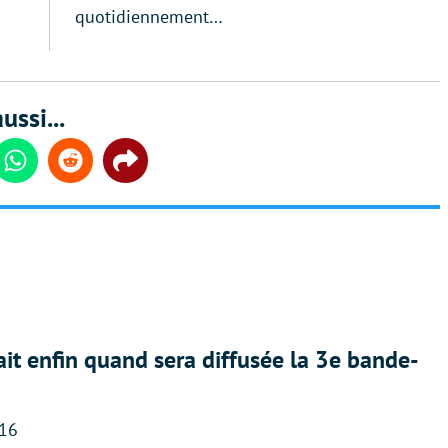
quotidiennement…
ussi...
din
Whatsapp
Reddit
Share
ait enfin quand sera diffusée la 3e bande-
:16