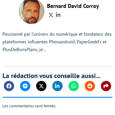
Bernard David Corroy
Twitter
LinkedIn
Passionné par l'univers du numérique et fondateur des
plateformes influentes Phonandroid, PaperGeekFr et
PlusDeBonsPlans, je…
La rédaction vous conseille aussi...
Facebook
Messenger
Twitter
Linkedin
Whatsapp
Reddit
Shar
Les commentaires sont fermés.