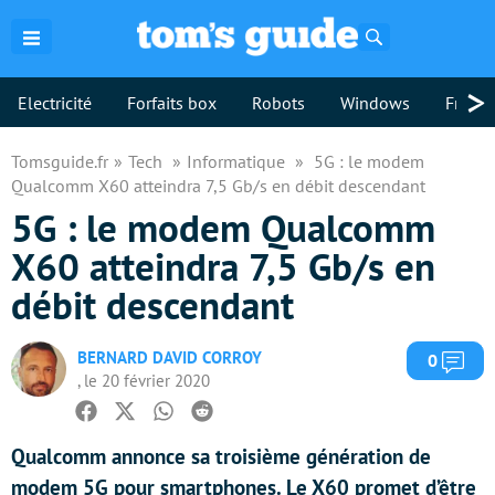
Rechercher
>
Electricité
Forfaits box
Robots
Windows
Freebo
Tomsguide.fr
Tech
Informatique
5G : le modem
Qualcomm X60 atteindra 7,5 Gb/s en débit descendant
5G : le modem Qualcomm
X60 atteindra 7,5 Gb/s en
débit descendant
BERNARD DAVID CORROY
Com
0
, le 20 février 2020
Facebook
Twitter
Whatsapp
Reddit
Qualcomm annonce sa troisième génération de
modem 5G pour smartphones. Le X60 promet d’être