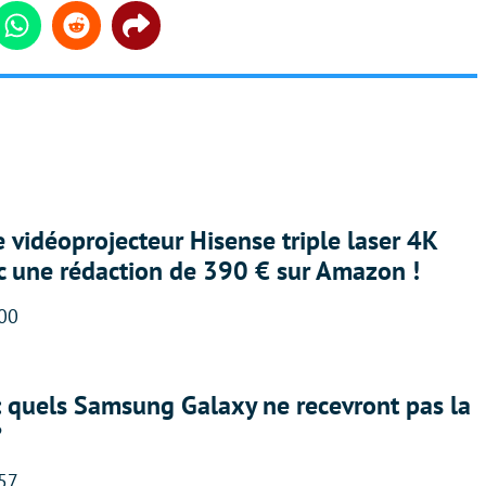
din
Whatsapp
Reddit
Share
e vidéoprojecteur Hisense triple laser 4K
ec une rédaction de 390 € sur Amazon !
:00
: quels Samsung Galaxy ne recevront pas la
?
:57