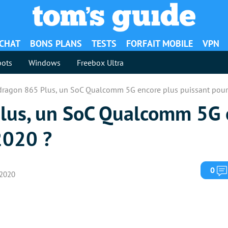
ACHAT
BONS PLANS
TESTS
FORFAIT MOBILE
VPN
ots
Windows
Freebox Ultra
ragon 865 Plus, un SoC Qualcomm 5G encore plus puissant pour 
lus, un SoC Qualcomm 5G 
2020 ?
0
r 2020