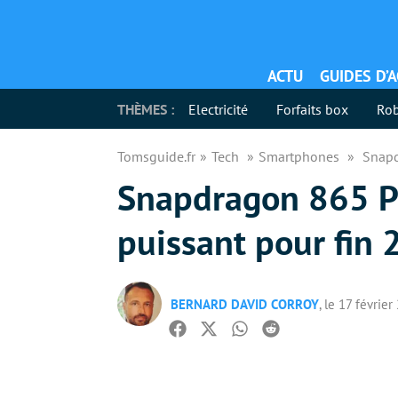
ACTU
GUIDES D’
THÈMES :
Electricité
Forfaits box
Rob
Tomsguide.fr
Tech
Smartphones
Snapd
Snapdragon 865 P
puissant pour fin 
BERNARD DAVID CORROY
, le 17 févrie
Facebook
Twitter
Whatsapp
Reddit