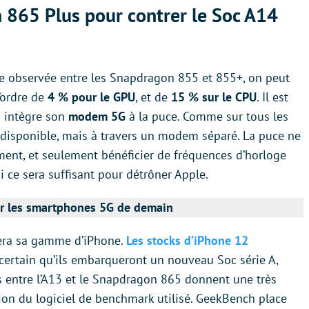
65 Plus pour contrer le Soc A14
ance observée entre les Snapdragon 855 et 855+, on peut
’ordre de
4 % pour le GPU
, et de
15 % sur le CPU
. Il est
 intègre son
modem 5G
à la puce. Comme sur tous les
disponible, mais à travers un modem séparé. La puce ne
ent, et seulement bénéficier de fréquences d’horloge
i ce sera suffisant pour détrôner Apple.
r les smartphones 5G de demain
lera sa gamme d’iPhone.
Les stocks d’iPhone 12
 certain qu’ils embarqueront un nouveau Soc série A,
s entre l’A13 et le Snapdragon 865 donnent une très
tion du logiciel de benchmark utilisé. GeekBench place