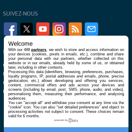
SUIVEZ-NOUS
Facebook
Twitter
Youtube
Instagram
RSS
Newsletter
Welcome
With our 488
partners
, we wish to store and access information on
ENTREPRISE
À PROPOS
your devices (cookies, pixels in emails, etc.), combine and share
your personal data with our partners, whether collected on this
website or in our emails, already held by some of us, or obtained
Qui sommes nous
La rédaction
later, including in other contexts.
Processing this data (identifiers, browsing, preferences, purchases,
Mentions légales et CGU
Contact
loyalty programs, IP, postal addresses and emails, phone, precise
geolocation, etc.) allows developing and offering you services,
Confidentialité et Cookies
content, commercial offers and ads across your devices and
screens (including by email, post, SMS, phone, audio, and video),
Préférences cookies
personalising them, measuring their performance, and analysing
audiences.
You can "accept all" and withdraw your consent at any time via the
"cookie" icon
. You can also "set detailed preferences" and object to
processing activities not subject to consent. These choices remain
valid for 6 months.
powered by
© 2026 Galaxie Media Tous droits réservés