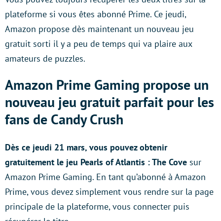
plateforme si vous êtes abonné Prime. Ce jeudi,
Amazon propose dès maintenant un nouveau jeu
gratuit sorti il y a peu de temps qui va plaire aux
amateurs de puzzles.
Amazon Prime Gaming propose un
nouveau jeu gratuit parfait pour les
fans de Candy Crush
Dès ce jeudi 21 mars, vous pouvez obtenir
gratuitement le jeu Pearls of Atlantis : The Cove
sur
Amazon Prime Gaming. En tant qu’abonné à Amazon
Prime, vous devez simplement vous rendre sur la page
principale de la plateforme, vous connecter puis