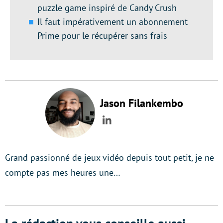
puzzle game inspiré de Candy Crush
Il faut impérativement un abonnement
Prime pour le récupérer sans frais
Jason Filankembo
LinkedIn
Grand passionné de jeux vidéo depuis tout petit, je ne
compte pas mes heures une…