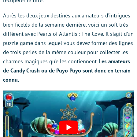
récupérer le titre.
Après les deux jeux destinés aux amateurs d’intrigues
bien ficelés de la semaine dernière, voici un soft très
différent avec Pearls of Atlantis : The Cove. Il s’agit d’un
puzzle game dans lequel vous devez former des lignes
de trois perles de la même couleur pour collecter les
charmes magiques qu’elles contiennent.
Les amateurs
de Candy Crush ou de Puyo Puyo sont donc en terrain
connu.