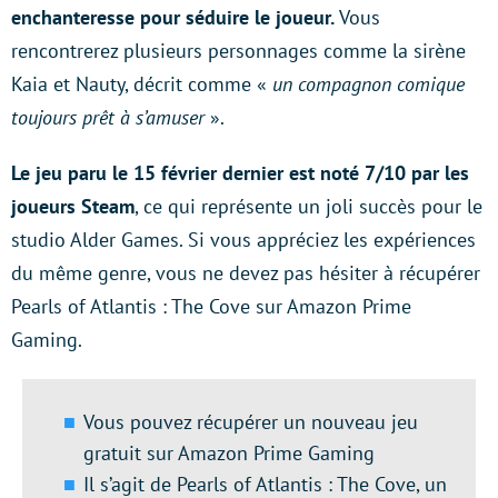
enchanteresse pour séduire le joueur.
Vous
rencontrerez plusieurs personnages comme la sirène
Kaia et Nauty, décrit comme «
un compagnon comique
toujours prêt à s’amuser
».
Le jeu paru le 15 février dernier est noté 7/10 par les
joueurs Steam
, ce qui représente un joli succès pour le
studio Alder Games. Si vous appréciez les expériences
du même genre, vous ne devez pas hésiter à récupérer
Pearls of Atlantis : The Cove sur Amazon Prime
Gaming.
Vous pouvez récupérer un nouveau jeu
gratuit sur Amazon Prime Gaming
Il s’agit de Pearls of Atlantis : The Cove, un