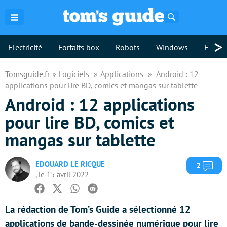
Rechercher
>
Electricité
Forfaits box
Robots
Windows
Freebo
Tomsguide.fr
Logiciels
Applications
Android : 12
applications pour lire BD, comics et mangas sur tablette
Android : 12 applications
pour lire BD, comics et
mangas sur tablette
EDOUARD LE RICQUE
Com
2
, le 15 avril 2022
Facebook
Twitter
Whatsapp
Reddit
La rédaction de Tom’s Guide a sélectionné 12
applications de bande-dessinée numérique pour lire