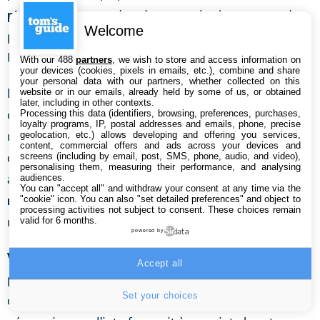
pincement
. Il en va de même pour le changement de
Welcome
page ou seule la tape est prise en compte et non pas
le glissement de doigt.
With our 488
partners
, we wish to store and access information on
your devices (cookies, pixels in emails, etc.), combine and share
your personal data with our partners, whether collected on this
La
navigation
dans les menus est également un peu
website or in our emails, already held by some of us, or obtained
later, including in other contexts.
complexe à appréhender. Si la
bibliothèque
peut se
Processing this data (identifiers, browsing, preferences, purchases,
loyalty programs, IP, postal addresses and emails, phone, precise
retrouver sous forme d’étagères, elle n’est pas
geolocation, etc.) allows developing and offering you services,
content, commercial offers and ads across your devices and
directement accessible comme dans d’autres
screens (including by email, post, SMS, phone, audio, and video),
personalising them, measuring their performance, and analysing
applications. On apprécie toutefois de pouvoir
audiences.
You can "accept all" and withdraw your consent at any time via the
modifier les couleurs
, ajouter des niveaux de gris ou
"cookie" icon
. You can also "set detailed preferences" and object to
processing activities not subject to consent. These choices remain
modifier la saturation des planches.
valid for 6 months.
powered by
Verdict :
Malgré un temps d’adaptation, Perfect Viewer
Accept all
peut séduire par son simplisme et la possibilité de
Set your choices
configurer soi-même les contrôles. Dommage