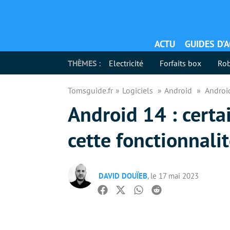
ACTU
GUIDES D’
THÈMES :
Electricité
Forfaits box
Rob
Tomsguide.fr
Logiciels
Android
Android
Android 14 : cert
cette fonctionnali
DAVID DOUÏEB
, le 17 mai 2023
Facebook
Twitter
Whatsapp
Reddit