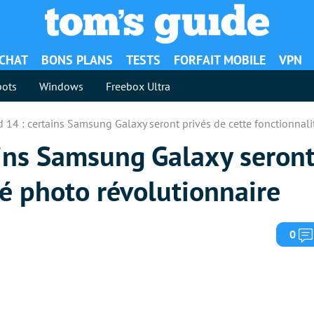
ACHAT
BONS PLANS
TESTS
FORFAIT MOBILE
VPN
ots
Windows
Freebox Ultra
 14 : certains Samsung Galaxy seront privés de cette fonctionnali
ains Samsung Galaxy seront
té photo révolutionnaire
0