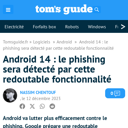
Rechercher
>
Electricité
Forfaits box
Robots
Windows
Freebo
Tomsguide.fr
Logiciels
Android
Android 14 : le
phishing sera détecté par cette redoutable fonctionnalité
Android 14 : le phishing
sera détecté par cette
redoutable fonctionnalité
NASSIM CHENTOUF
Com
0
, le 12 décembre 2023
Facebook
Twitter
Whatsapp
Reddit
Android va lutter plus efficacement contre le
phishing. Google prépare une redoutable