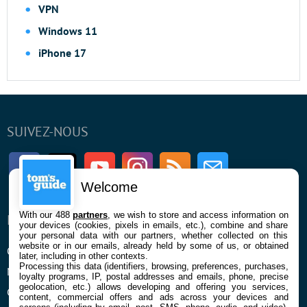
VPN
Windows 11
iPhone 17
SUIVEZ-NOUS
Facebook
Twitter
Youtube
Instagram
RSS
Newsletter
Welcome
With our 488
partners
, we wish to store and access information on
ENTREPRISE
À PROPOS
your devices (cookies, pixels in emails, etc.), combine and share
your personal data with our partners, whether collected on this
website or in our emails, already held by some of us, or obtained
Qui sommes nous
La rédaction
later, including in other contexts.
Processing this data (identifiers, browsing, preferences, purchases,
Mentions légales et CGU
Contact
loyalty programs, IP, postal addresses and emails, phone, precise
geolocation, etc.) allows developing and offering you services,
Confidentialité et Cookies
content, commercial offers and ads across your devices and