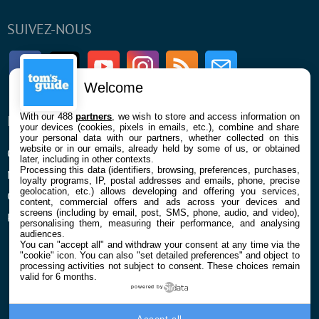
SUIVEZ-NOUS
Facebook
Twitter
Youtube
Instagram
RSS
Newsletter
Welcome
With our 488
partners
, we wish to store and access information on
ENTREPRISE
À PROPOS
your devices (cookies, pixels in emails, etc.), combine and share
your personal data with our partners, whether collected on this
website or in our emails, already held by some of us, or obtained
Qui sommes nous
La rédaction
later, including in other contexts.
Processing this data (identifiers, browsing, preferences, purchases,
Mentions légales et CGU
Contact
loyalty programs, IP, postal addresses and emails, phone, precise
geolocation, etc.) allows developing and offering you services,
Confidentialité et Cookies
content, commercial offers and ads across your devices and
screens (including by email, post, SMS, phone, audio, and video),
Préférences cookies
personalising them, measuring their performance, and analysing
audiences.
You can "accept all" and withdraw your consent at any time via the
"cookie" icon
. You can also "set detailed preferences" and object to
processing activities not subject to consent. These choices remain
valid for 6 months.
powered by
© 2026 Galaxie Media Tous droits réservés