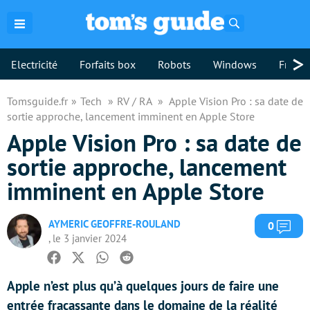
Rechercher
>
Electricité
Forfaits box
Robots
Windows
Freebo
Tomsguide.fr
Tech
RV / RA
Apple Vision Pro : sa date de
sortie approche, lancement imminent en Apple Store
Apple Vision Pro : sa date de
sortie approche, lancement
imminent en Apple Store
AYMERIC GEOFFRE-ROULAND
Com
0
, le 3 janvier 2024
Facebook
Twitter
Whatsapp
Reddit
Apple n’est plus qu’à quelques jours de faire une
entrée fracassante dans le domaine de la réalité