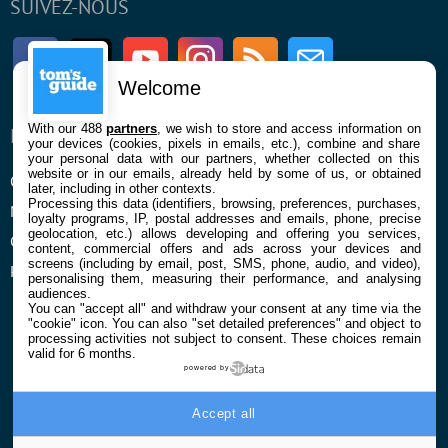
SUIVEZ-NOUS
Facebook
Twitter
Youtube
Instagram
RSS
Newsletter
Welcome
With our 488
partners
, we wish to store and access information on
ENTREPRISE
À PROPOS
your devices (cookies, pixels in emails, etc.), combine and share
your personal data with our partners, whether collected on this
website or in our emails, already held by some of us, or obtained
Qui sommes nous
La rédaction
later, including in other contexts.
Processing this data (identifiers, browsing, preferences, purchases,
Mentions légales et CGU
Contact
loyalty programs, IP, postal addresses and emails, phone, precise
geolocation, etc.) allows developing and offering you services,
Confidentialité et Cookies
content, commercial offers and ads across your devices and
screens (including by email, post, SMS, phone, audio, and video),
Préférences cookies
personalising them, measuring their performance, and analysing
audiences.
You can "accept all" and withdraw your consent at any time via the
"cookie" icon
. You can also "set detailed preferences" and object to
processing activities not subject to consent. These choices remain
valid for 6 months.
powered by
© 2026 Galaxie Media Tous droits réservés
Accept all