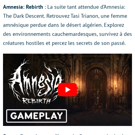
Amnesia: Rebirth
: La suite tant attendue d’Amnesia:
The Dark Descent. Retrouvez Tasi Trianon, une femme
amnésique perdue dans le désert algérien. Explorez
des environnements cauchemardesques, survivez à des
créatures hostiles et percez les secrets de son passé.