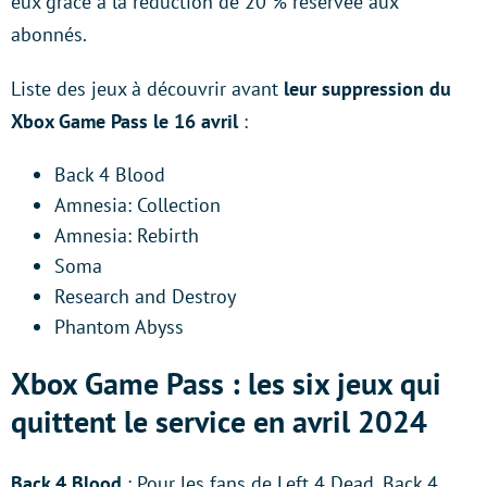
eux grâce à la réduction de 20 % réservée aux
abonnés.
Liste des jeux à découvrir avant
leur suppression du
Xbox Game Pass le 16 avril
:
Back 4 Blood
Amnesia: Collection
Amnesia: Rebirth
Soma
Research and Destroy
Phantom Abyss
Xbox Game Pass : les six jeux qui
quittent le service en avril 2024
Back 4 Blood
: Pour les fans de Left 4 Dead, Back 4