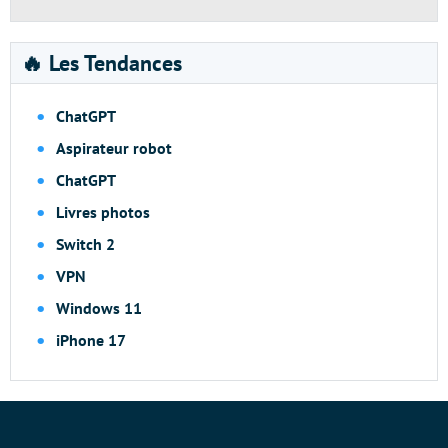
🔥 Les Tendances
ChatGPT
Aspirateur robot
ChatGPT
Livres photos
Switch 2
VPN
Windows 11
iPhone 17