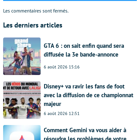
Les commentaires sont fermés.
Les derniers articles
GTA 6 : on sait enfin quand sera
diffusée la 3e bande-annonce
6 août 2026 15:16
Disney+ va ravir les fans de foot
avec la diffusion de ce championnat
majeur
6 août 2026 12:51
Comment Gemini va vous aider à
résoudre les problèmes de votre