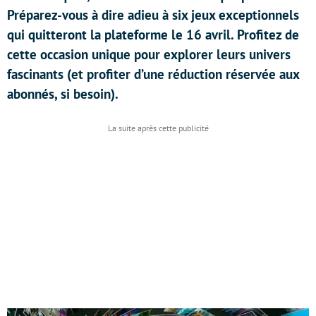
Préparez-vous à dire adieu à six jeux exceptionnels
qui quitteront la plateforme le 16 avril. Profitez de
cette occasion unique pour explorer leurs univers
fascinants (et profiter d’une réduction réservée aux
abonnés, si besoin).