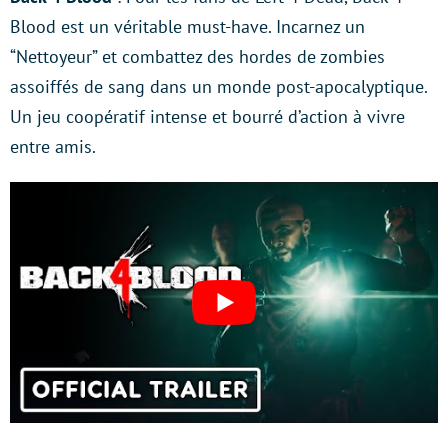
Blood est un véritable must-have. Incarnez un
“Nettoyeur” et combattez des hordes de zombies
assoiffés de sang dans un monde post-apocalyptique.
Un jeu coopératif intense et bourré d’action à vivre
entre amis.