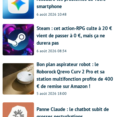
smartphone
6 août 2026 10:48
Steam : cet action-RPG culte à 20 €
vient de passer à 0 €, mais ça ne
durera pas
6 août 2026 08:34
Bon plan aspirateur robot : le
Roborock Qrevo Curv 2 Pro et sa
station multifonction profite de 400
€ de remise sur Amazon !
5 août 2026 18:00
Panne Claude : le chatbot subit de
grosses perturbations