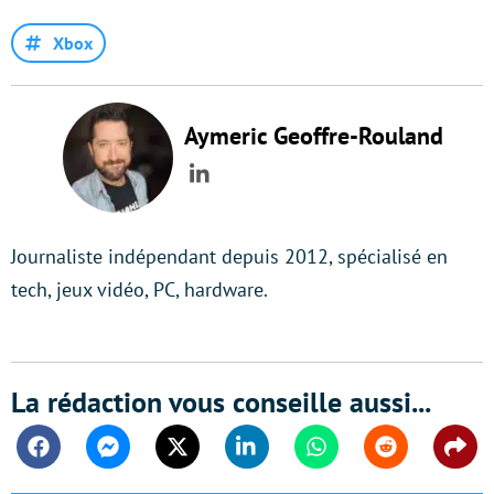
Xbox
Aymeric Geoffre-Rouland
LinkedIn
Journaliste indépendant depuis 2012, spécialisé en
tech, jeux vidéo, PC, hardware.
La rédaction vous conseille aussi...
Facebook
Messenger
Twitter
Linkedin
Whatsapp
Reddit
Shar