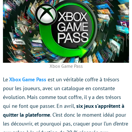
Xbox Game Pass
Le
Xbox Game Pass
est un véritable coffre à trésors
pour les joueurs, avec un catalogue en constante
évolution. Mais comme tout coffre, il y a des trésors
qui ne font que passer. En avril,
six jeux s’apprêtent à
quitter la plateforme
. C’est donc le moment idéal pour
les découvrir, et pourquoi pas, craquer pour l’un d’entre