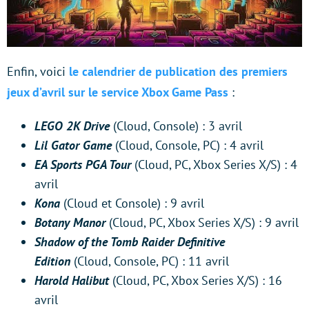
Enfin, voici
le calendrier de publication des premiers
jeux d’avril sur le service Xbox Game Pass
:
LEGO 2K Drive
(Cloud, Console) : 3 avril
Lil Gator Game
(Cloud, Console, PC) : 4 avril
EA Sports PGA Tour
(Cloud, PC, Xbox Series X/S) : 4
avril
Kona
(Cloud et Console) : 9 avril
Botany Manor
(Cloud, PC, Xbox Series X/S) : 9 avril
Shadow of the Tomb Raider Definitive
Edition
(Cloud, Console, PC) : 11 avril
Harold Halibut
(Cloud, PC, Xbox Series X/S) : 16
avril