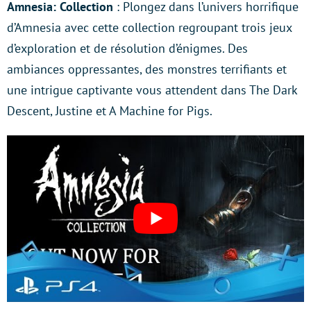
Amnesia: Collection
: Plongez dans l’univers horrifique
d’Amnesia avec cette collection regroupant trois jeux
d’exploration et de résolution d’énigmes. Des
ambiances oppressantes, des monstres terrifiants et
une intrigue captivante vous attendent dans The Dark
Descent, Justine et A Machine for Pigs.