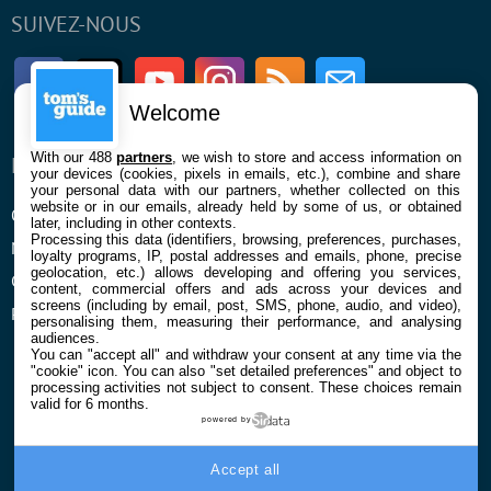
SUIVEZ-NOUS
Facebook
Twitter
Youtube
Instagram
RSS
Newsletter
Welcome
With our 488
partners
, we wish to store and access information on
ENTREPRISE
À PROPOS
your devices (cookies, pixels in emails, etc.), combine and share
your personal data with our partners, whether collected on this
website or in our emails, already held by some of us, or obtained
Qui sommes nous
La rédaction
later, including in other contexts.
Processing this data (identifiers, browsing, preferences, purchases,
Mentions légales et CGU
Contact
loyalty programs, IP, postal addresses and emails, phone, precise
geolocation, etc.) allows developing and offering you services,
Confidentialité et Cookies
content, commercial offers and ads across your devices and
screens (including by email, post, SMS, phone, audio, and video),
Préférences cookies
personalising them, measuring their performance, and analysing
audiences.
You can "accept all" and withdraw your consent at any time via the
"cookie" icon
. You can also "set detailed preferences" and object to
processing activities not subject to consent. These choices remain
valid for 6 months.
powered by
© 2026 Galaxie Media Tous droits réservés
Accept all