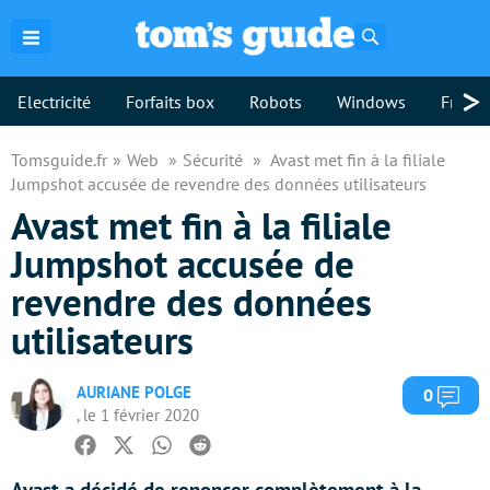
Rechercher
>
Electricité
Forfaits box
Robots
Windows
Freebo
Tomsguide.fr
Web
Sécurité
Avast met fin à la filiale
Jumpshot accusée de revendre des données utilisateurs
Avast met fin à la filiale
Jumpshot accusée de
revendre des données
utilisateurs
AURIANE POLGE
Com
0
, le 1 février 2020
Facebook
Twitter
Whatsapp
Reddit