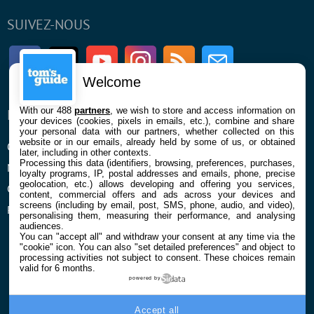
SUIVEZ-NOUS
Facebook
Twitter
Youtube
Instagram
RSS
Newsletter
Welcome
With our 488
partners
, we wish to store and access information on
ENTREPRISE
À PROPOS
your devices (cookies, pixels in emails, etc.), combine and share
your personal data with our partners, whether collected on this
website or in our emails, already held by some of us, or obtained
Qui sommes nous
La rédaction
later, including in other contexts.
Processing this data (identifiers, browsing, preferences, purchases,
Mentions légales et CGU
Contact
loyalty programs, IP, postal addresses and emails, phone, precise
geolocation, etc.) allows developing and offering you services,
Confidentialité et Cookies
content, commercial offers and ads across your devices and
screens (including by email, post, SMS, phone, audio, and video),
Préférences cookies
personalising them, measuring their performance, and analysing
audiences.
You can "accept all" and withdraw your consent at any time via the
"cookie" icon
. You can also "set detailed preferences" and object to
processing activities not subject to consent. These choices remain
valid for 6 months.
powered by
© 2026 Galaxie Media Tous droits réservés
Accept all