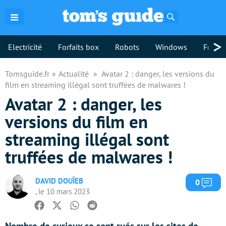
Rechercher
>
Electricité
Forfaits box
Robots
Windows
Freebo
Tomsguide.fr
Actualité
Avatar 2 : danger, les versions du
film en streaming illégal sont truffées de malwares !
Avatar 2 : danger, les
versions du film en
streaming illégal sont
truffées de malwares !
DAVID DOUÏEB
Com
0
, le 10 mars 2023
Facebook
Twitter
Whatsapp
Reddit