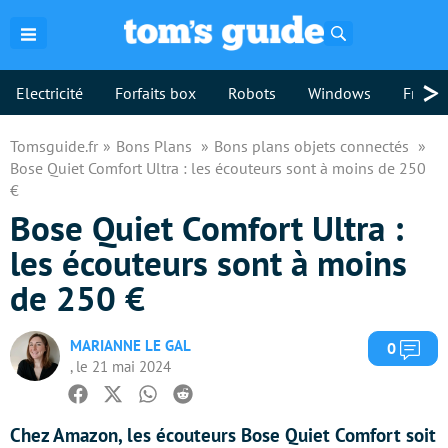
Rechercher
>
Electricité
Forfaits box
Robots
Windows
Freebo
Tomsguide.fr
Bons Plans
Bons plans objets connectés
Bose Quiet Comfort Ultra : les écouteurs sont à moins de 250
€
Bose Quiet Comfort Ultra :
les écouteurs sont à moins
de 250 €
MARIANNE LE GAL
Com
0
, le 21 mai 2024
Facebook
Twitter
Whatsapp
Reddit
Chez Amazon, les écouteurs Bose Quiet Comfort soit