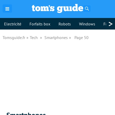
Rechercher
>
Electricité
Forfaits box
Robots
Windows
Freebo
Tomsguide.fr
Tech
Smartphones
Page 50