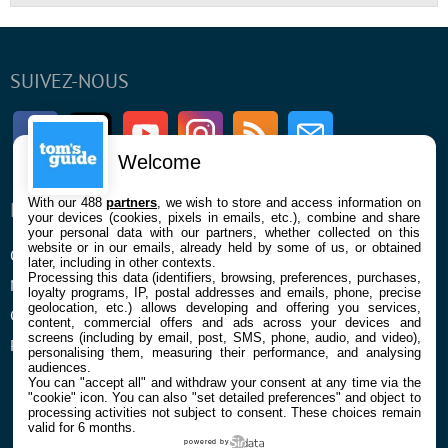
SUIVEZ-NOUS
Facebook
Twitter
Youtube
Instagram
RSS
Newsletter
Welcome
With our 488
partners
, we wish to store and access information on
ENTREPRISE
À PROPOS
your devices (cookies, pixels in emails, etc.), combine and share
your personal data with our partners, whether collected on this
website or in our emails, already held by some of us, or obtained
Qui sommes nous
La rédaction
later, including in other contexts.
Processing this data (identifiers, browsing, preferences, purchases,
Mentions légales et CGU
Contact
loyalty programs, IP, postal addresses and emails, phone, precise
geolocation, etc.) allows developing and offering you services,
Confidentialité et Cookies
content, commercial offers and ads across your devices and
screens (including by email, post, SMS, phone, audio, and video),
Préférences cookies
personalising them, measuring their performance, and analysing
audiences.
You can "accept all" and withdraw your consent at any time via the
"cookie" icon
. You can also "set detailed preferences" and object to
processing activities not subject to consent. These choices remain
valid for 6 months.
powered by