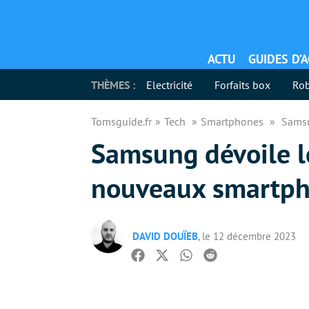
ACTU
GUIDES D’
THÈMES :
Electricité
Forfaits box
Rob
Tomsguide.fr
Tech
Smartphones
Samsu
Samsung dévoile l
nouveaux smartph
DAVID DOUÏEB
, le 12 décembre 2023
Facebook
Twitter
Whatsapp
Reddit