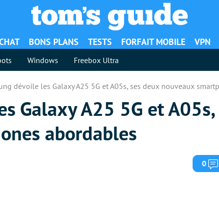
ACHAT
BONS PLANS
TESTS
FORFAIT MOBILE
VPN
ots
Windows
Freebox Ultra
ng dévoile les Galaxy A25 5G et A05s, ses deux nouveaux smart
es Galaxy A25 5G et A05s,
ones abordables
0