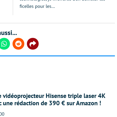
ficelles pour les…
ussi...
din
Whatsapp
Reddit
Share
e vidéoprojecteur Hisense triple laser 4K
ec une rédaction de 390 € sur Amazon !
:00