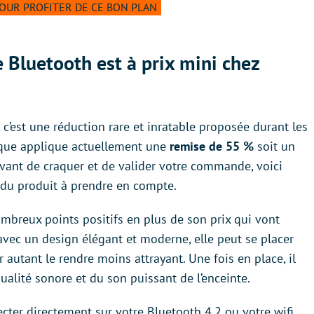
POUR PROFITER DE CE BON PLAN
 Bluetooth est à prix mini chez
’est une réduction rare et inratable proposée durant les
tique applique actuellement une
remise de 55 %
soit un
avant de craquer et de valider votre commande, voici
s du produit à prendre en compte.
breux points positifs en plus de son prix qui vont
avec un design élégant et moderne, elle peut se placer
 autant le rendre moins attrayant. Une fois en place, il
qualité sonore et du son puissant de l’enceinte.
onnecter directement sur votre Bluetooth 4.2 ou votre wifi