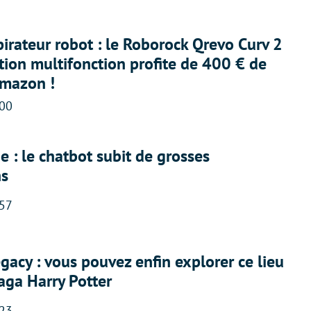
irateur robot : le Roborock Qrevo Curv 2
ation multifonction profite de 400 € de
Amazon !
:00
 : le chatbot subit de grosses
ns
:57
acy : vous pouvez enfin explorer ce lieu
saga Harry Potter
:23