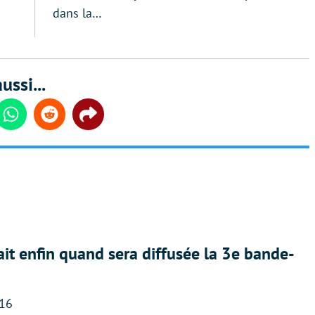
dans la…
ussi...
din
Whatsapp
Reddit
Share
ait enfin quand sera diffusée la 3e bande-
:16