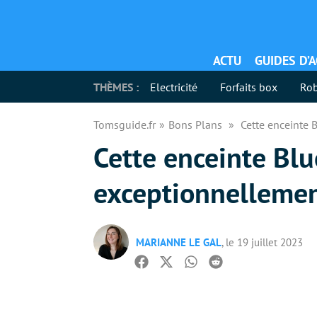
ACTU
GUIDES D’
THÈMES :
Electricité
Forfaits box
Rob
Tomsguide.fr
Bons Plans
Cette enceinte 
Cette enceinte Bl
exceptionnellemen
MARIANNE LE GAL
, le 19 juillet 2023
Facebook
Twitter
Whatsapp
Reddit