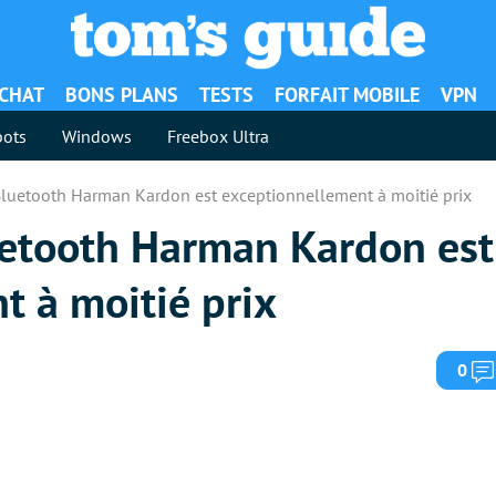
ACHAT
BONS PLANS
TESTS
FORFAIT MOBILE
VPN
ots
Windows
Freebox Ultra
Bluetooth Harman Kardon est exceptionnellement à moitié prix
uetooth Harman Kardon est
t à moitié prix
0