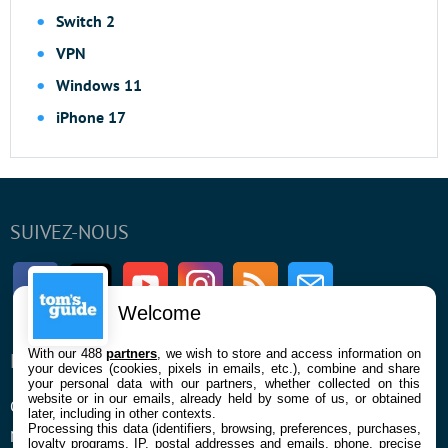
Switch 2
VPN
Windows 11
iPhone 17
SUIVEZ-NOUS
Facebook
Twitter
Youtube
Instagram
RSS
Newsletter
Welcome
With our 488
partners
, we wish to store and access information on
ENTREPRISE
À PROPOS
your devices (cookies, pixels in emails, etc.), combine and share
your personal data with our partners, whether collected on this
website or in our emails, already held by some of us, or obtained
Qui sommes nous
La rédaction
later, including in other contexts.
Processing this data (identifiers, browsing, preferences, purchases,
Mentions légales et CGU
Contact
loyalty programs, IP, postal addresses and emails, phone, precise