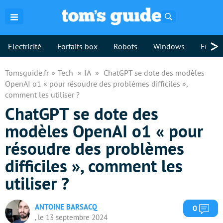
Rechercher
>
Electricité
Forfaits box
Robots
Windows
Freebo
Tomsguide.fr
Tech
IA
ChatGPT se dote des modèles
OpenAI o1 « pour résoudre des problèmes difficiles »,
comment les utiliser ?
ChatGPT se dote des
modèles OpenAI o1 « pour
résoudre des problèmes
difficiles », comment les
utiliser ?
ANTOINE BARSACQ
Com
0
, le 13 septembre 2024