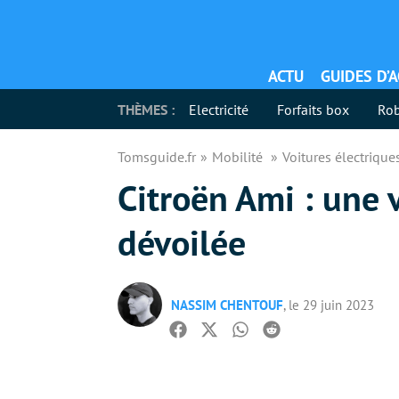
ACTU
GUIDES D’
THÈMES :
Electricité
Forfaits box
Rob
Tomsguide.fr
Mobilité
Voitures électriqu
Citroën Ami : une 
dévoilée
NASSIM CHENTOUF
, le 29 juin 2023
Facebook
Twitter
Whatsapp
Reddit