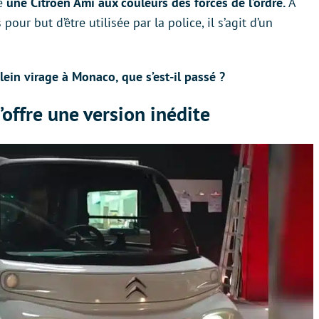
lé
une Citroën Ami aux couleurs des forces de l’ordre.
À
pour but d’être utilisée par la police, il s’agit d’un
lein virage à Monaco, que s’est-il passé ?
’offre une version inédite