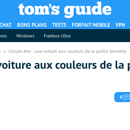
ACHAT
BONS PLANS
TESTS
FORFAIT MOBILE
VPN
ots
Windows
Freebox Ultra
es
Citroën Ami : une voiture aux couleurs de la police dévoilée
voiture aux couleurs de la 
0