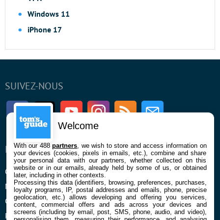
Windows 11
iPhone 17
SUIVEZ-NOUS
Facebook
Twitter
Youtube
Instagram
RSS
Newsletter
Welcome
With our 488
partners
, we wish to store and access information on
ENTREPRISE
À PROPOS
your devices (cookies, pixels in emails, etc.), combine and share
your personal data with our partners, whether collected on this
website or in our emails, already held by some of us, or obtained
Qui sommes nous
La rédaction
later, including in other contexts.
Processing this data (identifiers, browsing, preferences, purchases,
Mentions légales et CGU
Contact
loyalty programs, IP, postal addresses and emails, phone, precise
geolocation, etc.) allows developing and offering you services,
Confidentialité et Cookies
content, commercial offers and ads across your devices and
screens (including by email, post, SMS, phone, audio, and video),
Préférences cookies
personalising them, measuring their performance, and analysing