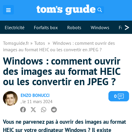
Rechercher
>
Electricité
Forfaits box
Robots
Windows
Freebo
Tomsguide.fr
Tutos
Windows : comment ouvrir des
images au format HEIC ou les convertir en JPEG ?
Windows : comment ouvrir
des images au format HEIC
ou les convertir en JPEG ?
ENZO BONUCCI
Com
0
, le 11 mars 2024
Facebook
Twitter
Whatsapp
Reddit
Vous ne parvenez pas à ouvrir des images au format
HEIC sur votre ordinateur Windows ? Il existe