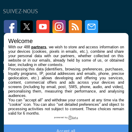
SUIVEZ-NOUS
Facebook
Twitter
Youtube
Instagram
RSS
Newsletter
Welcome
With our 488
partners
, we wish to store and access information on
ENTREPRISE
À PROPOS
your devices (cookies, pixels in emails, etc.), combine and share
your personal data with our partners, whether collected on this
website or in our emails, already held by some of us, or obtained
Qui sommes nous
La rédaction
later, including in other contexts.
Processing this data (identifiers, browsing, preferences, purchases,
Mentions légales et CGU
Contact
loyalty programs, IP, postal addresses and emails, phone, precise
geolocation, etc.) allows developing and offering you services,
Confidentialité et Cookies
content, commercial offers and ads across your devices and
screens (including by email, post, SMS, phone, audio, and video),
Préférences cookies
personalising them, measuring their performance, and analysing
audiences.
You can "accept all" and withdraw your consent at any time via the
"cookie" icon
. You can also "set detailed preferences" and object to
processing activities not subject to consent. These choices remain
valid for 6 months.
powered by
© 2026 Galaxie Media Tous droits réservés
Accept all