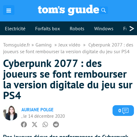
Rechercher
>
Electricité
Forfaits box
Robots
Windows
Freebo
Tomsguide.fr
Gaming
Jeux vidéo
Cyberpunk 2077 : des
joueurs se font rembourser la version digitale du jeu sur PS4
Cyberpunk 2077 : des
joueurs se font rembourser
la version digitale du jeu sur
PS4
AURIANE POLGE
Com
0
, le 14 décembre 2020
Facebook
Twitter
Whatsapp
Reddit