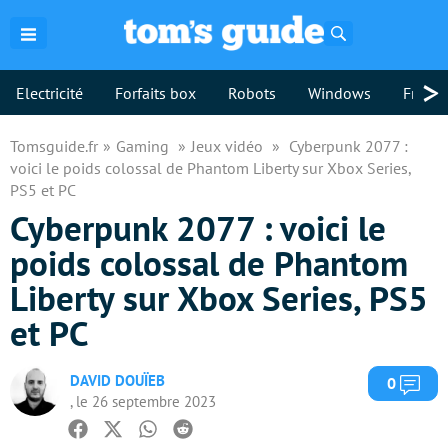
Rechercher
>
Electricité
Forfaits box
Robots
Windows
Freebo
Tomsguide.fr
Gaming
Jeux vidéo
Cyberpunk 2077 :
voici le poids colossal de Phantom Liberty sur Xbox Series,
PS5 et PC
Cyberpunk 2077 : voici le
poids colossal de Phantom
Liberty sur Xbox Series, PS5
et PC
DAVID DOUÏEB
Com
0
, le 26 septembre 2023
Facebook
Twitter
Whatsapp
Reddit