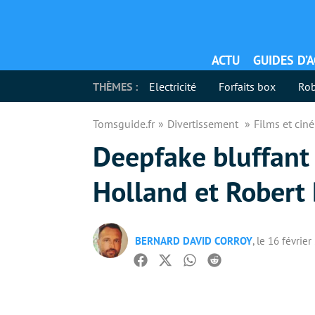
ACTU
GUIDES D’
THÈMES :
Electricité
Forfaits box
Rob
Tomsguide.fr
Divertissement
Films et ci
Deepfake bluffant 
Holland et Robert
BERNARD DAVID CORROY
, le 16 févrie
Facebook
Twitter
Whatsapp
Reddit