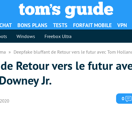
ACHAT
BONS PLANS
TESTS
FORFAIT MOBILE
VPN
ots
Windows
Freebox Ultra
néma
Deepfake bluffant de Retour vers le futur avec Tom Holland
de Retour vers le futur av
 Downey Jr.
0
r 2020