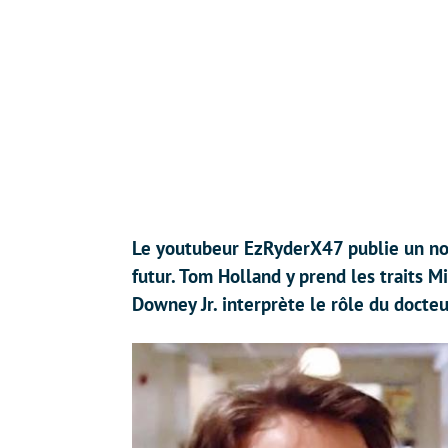
Le youtubeur EzRyderX47 publie un nou
futur. Tom Holland y prend les traits M
Downey Jr. interprète le rôle du doct