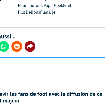
Phonandroid, PaperGeekFr et
PlusDeBonsPlans, je…
ussi...
din
Whatsapp
Reddit
Share
avir les fans de foot avec la diffusion de ce
t majeur