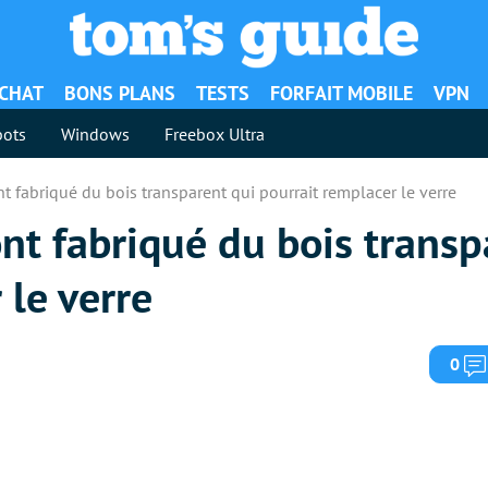
ACHAT
BONS PLANS
TESTS
FORFAIT MOBILE
VPN
ots
Windows
Freebox Ultra
nt fabriqué du bois transparent qui pourrait remplacer le verre
ont fabriqué du bois transp
 le verre
0