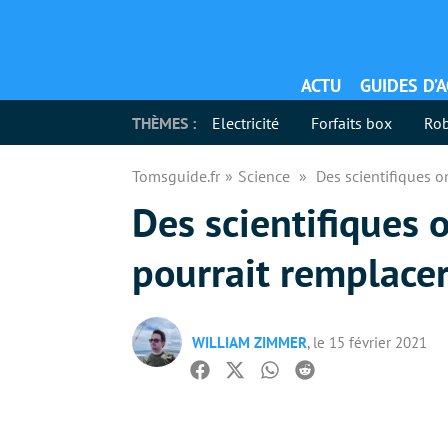
ACTU
GUIDES D’
THÈMES :
Electricité
Forfaits box
Rob
Tomsguide.fr
Science
Des scientifiques o
Des scientifiques 
pourrait remplacer
WILLIAM ZIMMER
, le 15 février 2021
Facebook
Twitter
Whatsapp
Reddit