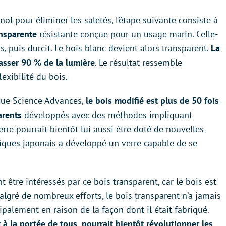
nol pour éliminer les saletés, l’étape suivante consiste à
ansparente
résistante conçue pour un usage marin. Celle-
s, puis durcit. Le bois blanc devient alors transparent.
La
asser 90 % de la lumière
. Le résultat ressemble
lexibilité du bois.
evue Science Advances,
le bois modifié est plus de 50 fois
arents
développés avec des méthodes impliquant
erre pourrait bientôt lui aussi être doté de nouvelles
fiques japonais a développé un verre capable de se
t être intéressés par ce bois transparent, car le bois est
algré de nombreux efforts, le bois transparent n’a jamais
cipalement en raison de la façon dont il était fabriqué.
à la portée de tous, pourrait bientôt révolutionner les