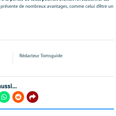
 présente de nombreux avantages, comme celui d’être un
Rédacteur Tomsguide
ussi...
din
Whatsapp
Reddit
Share