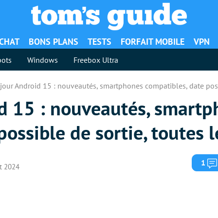
ACHAT
BONS PLANS
TESTS
FORFAIT MOBILE
VPN
ots
Windows
Freebox Ultra
jour Android 15 : nouveautés, smartphones compatibles, date possi
id 15 : nouveautés, smart
ossible de sortie, toutes l
1
ût 2024