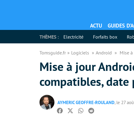
ACTU
GUIDES D’
THÈMES :
Electricité
Forfaits box
Rob
Tomsguide.fr
Logiciels
Android
Mise à 
Mise à jour Andro
compatibles, date p
AYMERIC GEOFFRE-ROULAND
, le 27 ao
Facebook
Twitter
Whatsapp
Reddit