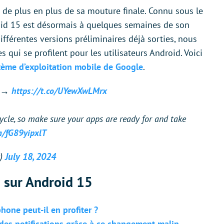
 de plus en plus de sa mouture finale. Connu sous le
oid 15 est désormais à quelques semaines de son
ifférentes versions préliminaires déjà sorties, nous
qui se profilent pour les utilisateurs Android. Voici
stème d’exploitation mobile de Google
.
! →
https://t.co/UYewXwLMrx
cycle, so make sure your apps are ready for and take
om/fG89yipxlT
v)
July 18, 2024
s sur Android 15
hone peut-il en profiter ?
 des notifications grâce à ce changement malin