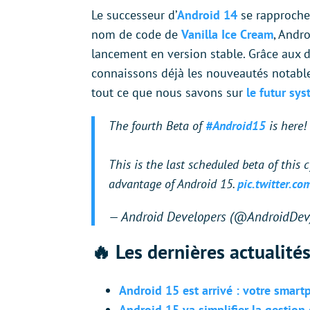
Le successeur d’
Android 14
se rapproche
nom de code de
Vanilla Ice Cream
, Andr
lancement en version stable. Grâce aux d
connaissons déjà les nouveautés notables 
tout ce que nous savons sur
le futur sy
The fourth Beta of
#Android15
is here
This is the last scheduled beta of this 
advantage of Android 15.
pic.twitter.c
— Android Developers (@AndroidDe
🔥 Les dernières actualité
Android 15 est arrivé : votre smartp
Android 15 va simplifier la gestion