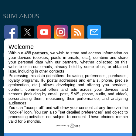
SUIVEZ-NOUS
Facebook
Twitter
Youtube
Instagram
RSS
Newsletter
Welcome
With our 488
partners
, we wish to store and access information on
ENTREPRISE
À PROPOS
your devices (cookies, pixels in emails, etc.), combine and share
your personal data with our partners, whether collected on this
website or in our emails, already held by some of us, or obtained
Qui sommes nous
La rédaction
later, including in other contexts.
Processing this data (identifiers, browsing, preferences, purchases,
Mentions légales et CGU
Contact
loyalty programs, IP, postal addresses and emails, phone, precise
geolocation, etc.) allows developing and offering you services,
Confidentialité et Cookies
content, commercial offers and ads across your devices and
screens (including by email, post, SMS, phone, audio, and video),
Préférences cookies
personalising them, measuring their performance, and analysing
audiences.
You can "accept all" and withdraw your consent at any time via the
"cookie" icon
. You can also "set detailed preferences" and object to
processing activities not subject to consent. These choices remain
valid for 6 months.
powered by