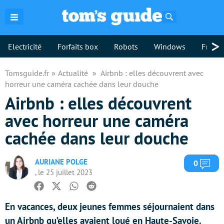
Rechercher
>
Electricité
Forfaits box
Robots
Windows
Freebo
Tomsguide.fr
Actualité
Airbnb : elles découvrent avec
horreur une caméra cachée dans leur douche
Airbnb : elles découvrent
avec horreur une caméra
cachée dans leur douche
AURIANE POLGE
Com
0
, le 25 juillet 2023
Facebook
Twitter
Whatsapp
Reddit
En vacances, deux jeunes femmes séjournaient dans
un Airbnb qu’elles avaient loué en Haute-Savoie.