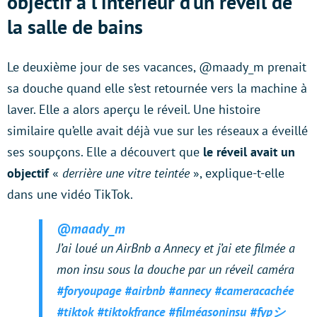
objectif à l’intérieur d’un réveil de
la salle de bains
Le deuxième jour de ses vacances, @maady_m prenait
sa douche quand elle s’est retournée vers la machine à
laver. Elle a alors aperçu le réveil. Une histoire
similaire qu’elle avait déjà vue sur les réseaux a éveillé
ses soupçons. Elle a découvert que
le réveil avait un
objectif
«
derrière une vitre teintée
», explique-t-elle
dans une vidéo TikTok.
@maady_m
J’ai loué un AirBnb a Annecy et j’ai ete filmée a
mon insu sous la douche par un réveil caméra
#foryoupage
#airbnb
#annecy
#cameracachée
#tiktok
#tiktokfrance
#filméasoninsu
#fypシ