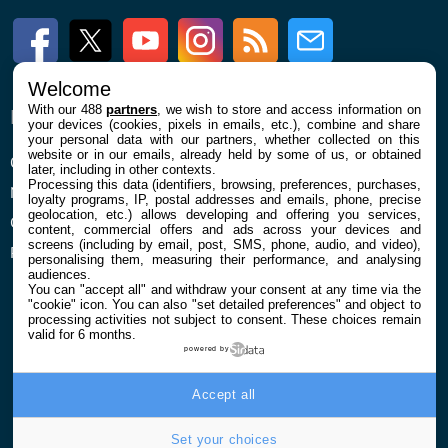
Facebook
Twitter
Youtube
Instagram
RSS
Newsletter
Welcome
With our 488
partners
, we wish to store and access information on
ENTREPRISE
À PROPOS
your devices (cookies, pixels in emails, etc.), combine and share
your personal data with our partners, whether collected on this
website or in our emails, already held by some of us, or obtained
Qui sommes nous
La rédaction
later, including in other contexts.
Processing this data (identifiers, browsing, preferences, purchases,
Mentions légales et CGU
Contact
loyalty programs, IP, postal addresses and emails, phone, precise
geolocation, etc.) allows developing and offering you services,
Confidentialité et Cookies
content, commercial offers and ads across your devices and
screens (including by email, post, SMS, phone, audio, and video),
Préférences cookies
personalising them, measuring their performance, and analysing
audiences.
You can "accept all" and withdraw your consent at any time via the
"cookie" icon
. You can also "set detailed preferences" and object to
processing activities not subject to consent. These choices remain
valid for 6 months.
powered by
© 2026 Galaxie Media Tous droits réservés
Accept all
Set your choices