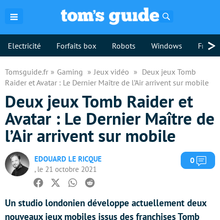
Rechercher
>
Electricité
Forfaits box
Robots
Windows
Freebo
Tomsguide.fr
Gaming
Jeux vidéo
Deux jeux Tomb
Raider et Avatar : Le Dernier Maître de l’Air arrivent sur mobile
Deux jeux Tomb Raider et
Avatar : Le Dernier Maître de
l’Air arrivent sur mobile
EDOUARD LE RICQUE
Com
0
, le 21 octobre 2021
Facebook
Twitter
Whatsapp
Reddit
Un studio londonien développe actuellement deux
nouveaux jeux mobiles issus des franchises Tomb