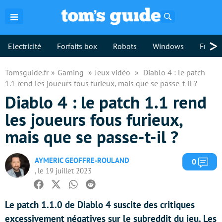
Rechercher
>
Electricité
Forfaits box
Robots
Windows
Freebo
Tomsguide.fr
Gaming
Jeux vidéo
Diablo 4 : le patch
1.1 rend les joueurs fous furieux, mais que se passe-t-il ?
Diablo 4 : le patch 1.1 rend
les joueurs fous furieux,
mais que se passe-t-il ?
AYMERIC GEOFFRE-ROULAND
Com
0
, le 19 juillet 2023
Facebook
Twitter
Whatsapp
Reddit
Le patch 1.1.0 de Diablo 4 suscite des critiques
excessivement négatives sur le subreddit du jeu. Les