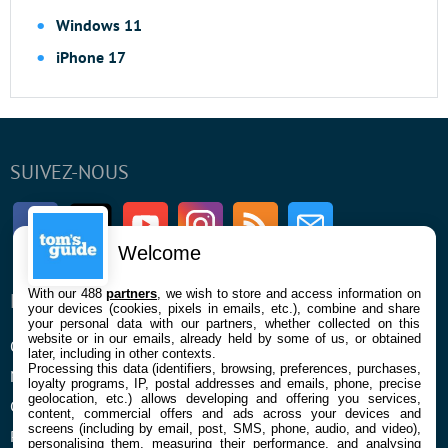
Windows 11
iPhone 17
SUIVEZ-NOUS
Facebook
Twitter
Youtube
Instagram
RSS
Newsletter
Welcome
With our 488
partners
, we wish to store and access information on
ENTREPRISE
À PROPOS
your devices (cookies, pixels in emails, etc.), combine and share
your personal data with our partners, whether collected on this
website or in our emails, already held by some of us, or obtained
Qui sommes nous
La rédaction
later, including in other contexts.
Processing this data (identifiers, browsing, preferences, purchases,
Mentions légales et CGU
Contact
loyalty programs, IP, postal addresses and emails, phone, precise
geolocation, etc.) allows developing and offering you services,
Confidentialité et Cookies
content, commercial offers and ads across your devices and
screens (including by email, post, SMS, phone, audio, and video),
Préférences cookies
personalising them, measuring their performance, and analysing