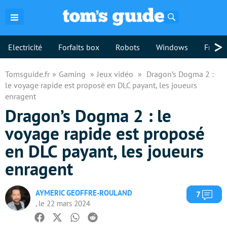
Rechercher
>
Electricité
Forfaits box
Robots
Windows
Freebo
Tomsguide.fr
Gaming
Jeux vidéo
Dragon’s Dogma 2 :
le voyage rapide est proposé en DLC payant, les joueurs
enragent
Dragon’s Dogma 2 : le
voyage rapide est proposé
en DLC payant, les joueurs
enragent
AYMERIC GEOFFRE-ROULAND
Com
7
, le 22 mars 2024
Facebook
Twitter
Whatsapp
Reddit