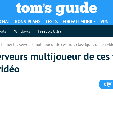
ACHAT
BONS PLANS
TESTS
FORFAIT MOBILE
VPN
ots
Windows
Freebox Ultra
 fermer les serveurs multijoueur de ces trois classiques du jeu vi
erveurs multijoueur de ces 
vidéo
0