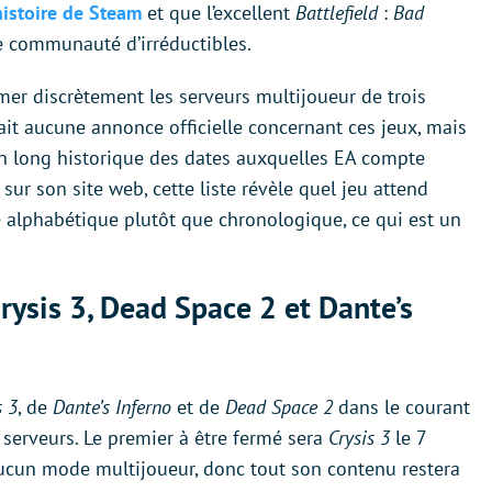
’histoire de Steam
et que l’excellent
Battlefield
:
Bad
e communauté d’irréductibles.
mer discrètement les serveurs multijoueur de trois
ait aucune annonce officielle concernant ces jeux, mais
n long historique des dates auxquelles EA compte
sur son site web, cette liste révèle quel jeu attend
e alphabétique plutôt que chronologique, ce qui est un
Crysis 3, Dead Space 2 et Dante’s
s 3
, de
Dante’s Inferno
et de
Dead Space 2
dans le courant
 serveurs. Le premier à être fermé sera
Crysis 3
le 7
ucun mode multijoueur, donc tout son contenu restera