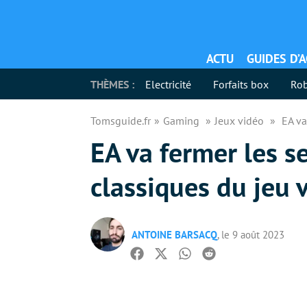
ACTU
GUIDES D’
THÈMES :
Electricité
Forfaits box
Rob
Tomsguide.fr
Gaming
Jeux vidéo
EA va
EA va fermer les s
classiques du jeu 
ANTOINE BARSACQ
, le 9 août 2023
Facebook
Twitter
Whatsapp
Reddit