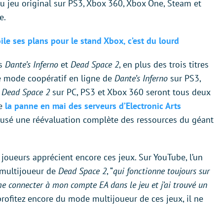
u jeu original sur PS3, Xbox 360, Xbox One, Steam et
e.
e ses plans pour le stand Xbox, c’est du lourd
rs
Dante’s Inferno
et
Dead Space 2
, en plus des trois titres
 mode coopératif en ligne de
Dante’s Inferno
sur PS3,
e
Dead Space 2
sur PC, PS3 et Xbox 360 seront tous deux
ue
la panne en mai des serveurs d’Electronic Arts
usé une réévaluation complète des ressources du géant
 joueurs apprécient encore ces jeux. Sur YouTube, l’un
 multijoueur de
Dead Space 2
, “
qui fonctionne toujours sur
me connecter à mon compte EA dans le jeu et j’ai trouvé un
profitez encore du mode multijoueur de ces jeux, il ne