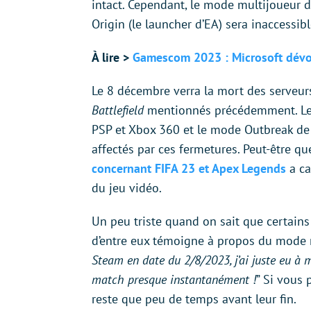
intact. Cependant, le mode multijoueur d
Origin (le launcher d’EA) sera inaccessibl
À lire >
Gamescom 2023 : Microsoft dévoil
Le 8 décembre verra la mort des serveu
Battlefield
mentionnés précédemment. Le
PSP et Xbox 360 et le mode Outbreak d
affectés par ces fermetures. Peut-être q
concernant FIFA 23 et Apex Legends
a ca
du jeu vidéo.
Un peu triste quand on sait que certains
d’entre eux témoigne à propos du mode
Steam en date du 2/8/2023, j’ai juste eu à 
match presque instantanément !
” Si vous 
reste que peu de temps avant leur fin.