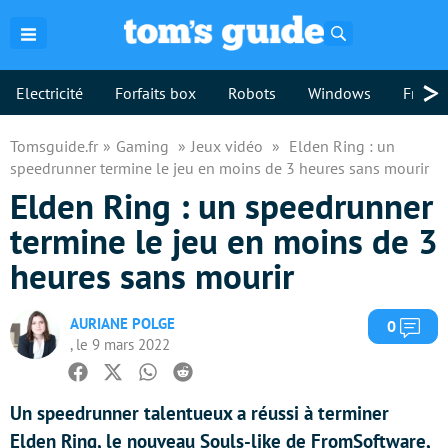
Rechercher
>
Electricité
Forfaits box
Robots
Windows
Freebo
Tomsguide.fr
Gaming
Jeux vidéo
Elden Ring : un
speedrunner termine le jeu en moins de 3 heures sans mourir
Elden Ring : un speedrunner
termine le jeu en moins de 3
heures sans mourir
AURIANE POLGE
Com
0
, le 9 mars 2022
Facebook
Twitter
Whatsapp
Reddit
Un speedrunner talentueux a réussi à terminer
Elden Ring, le nouveau Souls-like de FromSoftware,