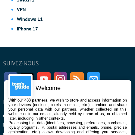
VPN
Windows 11
iPhone 17
SUIVEZ-NOUS
Facebook
Twitter
Youtube
Instagram
RSS
Newsletter
Welcome
With our 488
partners
, we wish to store and access information on
ENTREPRISE
À PROPOS
your devices (cookies, pixels in emails, etc.), combine and share
your personal data with our partners, whether collected on this
website or in our emails, already held by some of us, or obtained
Qui sommes nous
La rédaction
later, including in other contexts.
Processing this data (identifiers, browsing, preferences, purchases,
Mentions légales et CGU
Contact
loyalty programs, IP, postal addresses and emails, phone, precise
geolocation, etc.) allows developing and offering you services,
Confidentialité et Cookies