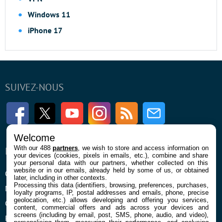
Windows 11
iPhone 17
SUIVEZ-NOUS
Facebook
Twitter
Youtube
Instagram
RSS
Newsletter
Welcome
With our 488
partners
, we wish to store and access information on
ENTREPRISE
À PROPOS
your devices (cookies, pixels in emails, etc.), combine and share
your personal data with our partners, whether collected on this
website or in our emails, already held by some of us, or obtained
Qui sommes nous
La rédaction
later, including in other contexts.
Processing this data (identifiers, browsing, preferences, purchases,
Mentions légales et CGU
Contact
loyalty programs, IP, postal addresses and emails, phone, precise
geolocation, etc.) allows developing and offering you services,
Confidentialité et Cookies
content, commercial offers and ads across your devices and
screens (including by email, post, SMS, phone, audio, and video),
Préférences cookies