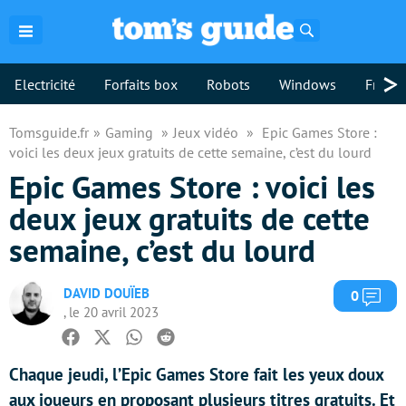
Rechercher
>
Electricité
Forfaits box
Robots
Windows
Freebo
Tomsguide.fr
Gaming
Jeux vidéo
Epic Games Store :
voici les deux jeux gratuits de cette semaine, c’est du lourd
Epic Games Store : voici les
deux jeux gratuits de cette
semaine, c’est du lourd
DAVID DOUÏEB
Com
0
, le 20 avril 2023
Facebook
Twitter
Whatsapp
Reddit
Chaque jeudi, l’Epic Games Store fait les yeux doux
aux joueurs en proposant plusieurs titres gratuits. Et