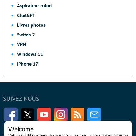
Aspirateur robot
ChatGPT
Livres photos
Switch 2
VPN
Windows 11
iPhone 17
SUIVEZ-NOUS
Facebook
Twitter
Youtube
Instagram
RSS
Newsletter
Welcome
With our 488
partners
, we wish to store and access information on