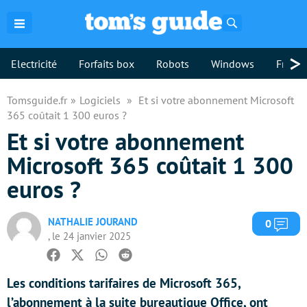
Rechercher
>
Electricité
Forfaits box
Robots
Windows
Freebo
Tomsguide.fr
Logiciels
Et si votre abonnement Microsoft
365 coûtait 1 300 euros ?
Et si votre abonnement
Microsoft 365 coûtait 1 300
euros ?
NATHALIE JOURAND
Com
0
, le 24 janvier 2025
Facebook
Twitter
Whatsapp
Reddit
Les conditions tarifaires de Microsoft 365,
l’abonnement à la suite bureautique Office, ont