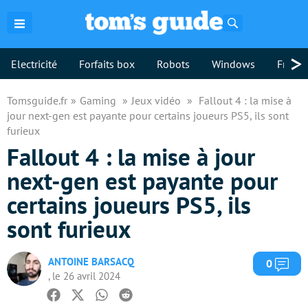
Rechercher
>
Electricité
Forfaits box
Robots
Windows
Freebo
Tomsguide.fr
Gaming
Jeux vidéo
Fallout 4 : la mise à
jour next-gen est payante pour certains joueurs PS5, ils sont
furieux
Fallout 4 : la mise à jour
next-gen est payante pour
certains joueurs PS5, ils
sont furieux
ANTOINE BARSACQ
Com
0
, le 26 avril 2024
Facebook
Twitter
Whatsapp
Reddit