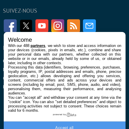
SUIVEZ-NOUS
Facebook
Twitter
Youtube
Instagram
RSS
Newsletter
Welcome
With our 488
partners
, we wish to store and access information on
ENTREPRISE
À PROPOS
your devices (cookies, pixels in emails, etc.), combine and share
your personal data with our partners, whether collected on this
website or in our emails, already held by some of us, or obtained
Qui sommes nous
La rédaction
later, including in other contexts.
Processing this data (identifiers, browsing, preferences, purchases,
Mentions légales et CGU
Contact
loyalty programs, IP, postal addresses and emails, phone, precise
geolocation, etc.) allows developing and offering you services,
Confidentialité et Cookies
content, commercial offers and ads across your devices and
screens (including by email, post, SMS, phone, audio, and video),
Préférences cookies
personalising them, measuring their performance, and analysing
audiences.
You can "accept all" and withdraw your consent at any time via the
"cookie" icon
. You can also "set detailed preferences" and object to
processing activities not subject to consent. These choices remain
valid for 6 months.
powered by
© 2026 Galaxie Media Tous droits réservés
Accept all