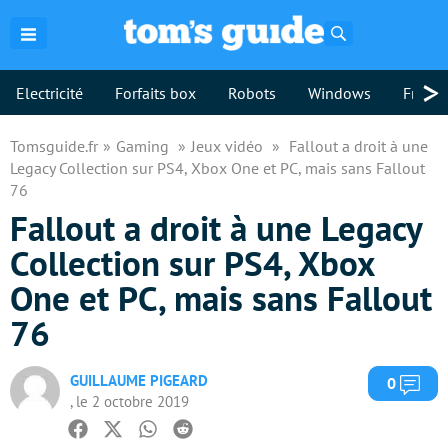
Rechercher
>
Electricité
Forfaits box
Robots
Windows
Freebo
Tomsguide.fr
Gaming
Jeux vidéo
Fallout a droit à une
Legacy Collection sur PS4, Xbox One et PC, mais sans Fallout
76
Fallout a droit à une Legacy
Collection sur PS4, Xbox
One et PC, mais sans Fallout
76
GUILLAUME PIGEARD
Com
0
, le 2 octobre 2019
Facebook
Twitter
Whatsapp
Reddit