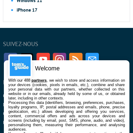
Windows 11
iPhone 17
SUIVEZ-NOUS
Facebook
Twitter
Youtube
Instagram
RSS
Newsletter
Welcome
With our 488
partners
, we wish to store and access information on
ENTREPRISE
À PROPOS
your devices (cookies, pixels in emails, etc.), combine and share
your personal data with our partners, whether collected on this
website or in our emails, already held by some of us, or obtained
Qui sommes nous
La rédaction
later, including in other contexts.
Processing this data (identifiers, browsing, preferences, purchases,
Mentions légales et CGU
Contact
loyalty programs, IP, postal addresses and emails, phone, precise
geolocation, etc.) allows developing and offering you services,
Confidentialité et Cookies
content, commercial offers and ads across your devices and
screens (including by email, post, SMS, phone, audio, and video),
Préférences cookies
personalising them, measuring their performance, and analysing
audiences.