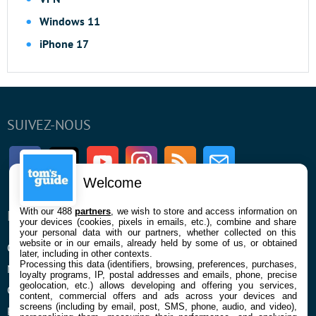
Windows 11
iPhone 17
SUIVEZ-NOUS
Facebook
Twitter
Youtube
Instagram
RSS
Newsletter
Welcome
With our 488
partners
, we wish to store and access information on
ENTREPRISE
À PROPOS
your devices (cookies, pixels in emails, etc.), combine and share
your personal data with our partners, whether collected on this
website or in our emails, already held by some of us, or obtained
Qui sommes nous
La rédaction
later, including in other contexts.
Processing this data (identifiers, browsing, preferences, purchases,
Mentions légales et CGU
Contact
loyalty programs, IP, postal addresses and emails, phone, precise
geolocation, etc.) allows developing and offering you services,
Confidentialité et Cookies
content, commercial offers and ads across your devices and
screens (including by email, post, SMS, phone, audio, and video),
Préférences cookies