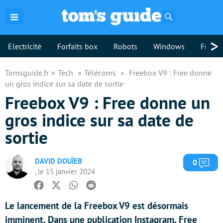
Rechercher
>
Electricité
Forfaits box
Robots
Windows
Freebo
Tomsguide.fr
Tech
Télécoms
Freebox V9 : Free donne
un gros indice sur sa date de sortie
Freebox V9 : Free donne un
gros indice sur sa date de
sortie
DAVID DOUÏEB
Com
0
, le 15 janvier 2024
Facebook
Twitter
Whatsapp
Reddit
Le lancement de la Freebox V9 est désormais
imminent. Dans une publication Instagram, Free