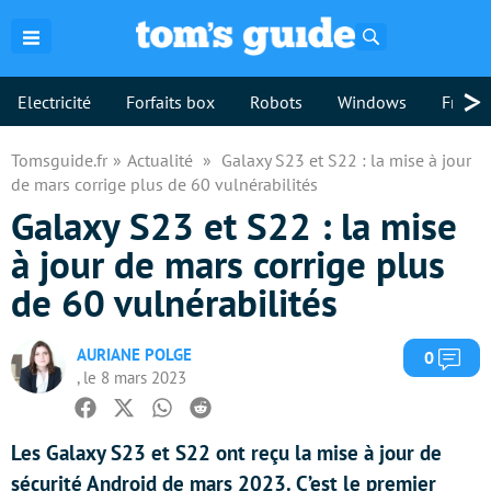
Rechercher
>
Electricité
Forfaits box
Robots
Windows
Freebo
Tomsguide.fr
Actualité
Galaxy S23 et S22 : la mise à jour
de mars corrige plus de 60 vulnérabilités
Galaxy S23 et S22 : la mise
à jour de mars corrige plus
de 60 vulnérabilités
AURIANE POLGE
Com
0
, le 8 mars 2023
Facebook
Twitter
Whatsapp
Reddit
Les Galaxy S23 et S22 ont reçu la mise à jour de
sécurité Android de mars 2023. C’est le premier