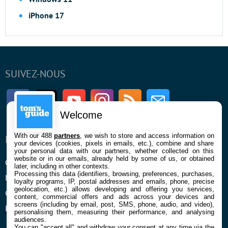
iPhone 17
SUIVEZ-NOUS
Facebook
Twitter
Youtube
Instagram
RSS
Newsletter
Welcome
With our 488
partners
, we wish to store and access information on
ENTREPRISE
À PROPOS
your devices (cookies, pixels in emails, etc.), combine and share
your personal data with our partners, whether collected on this
website or in our emails, already held by some of us, or obtained
Qui sommes nous
La rédaction
later, including in other contexts.
Processing this data (identifiers, browsing, preferences, purchases,
Mentions légales et CGU
Contact
loyalty programs, IP, postal addresses and emails, phone, precise
geolocation, etc.) allows developing and offering you services,
Confidentialité et Cookies
content, commercial offers and ads across your devices and
screens (including by email, post, SMS, phone, audio, and video),
Préférences cookies
personalising them, measuring their performance, and analysing
audiences.
You can "accept all" and withdraw your consent at any time via the