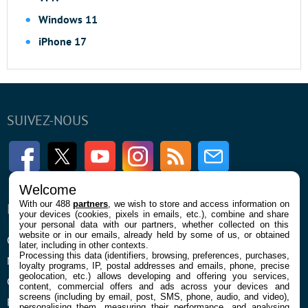
Windows 11
iPhone 17
SUIVEZ-NOUS
Facebook
Twitter
Youtube
Instagram
RSS
Newsletter
Welcome
With our 488
partners
, we wish to store and access information on
ENTREPRISE
À PROPOS
your devices (cookies, pixels in emails, etc.), combine and share
your personal data with our partners, whether collected on this
website or in our emails, already held by some of us, or obtained
Qui sommes nous
La rédaction
later, including in other contexts.
Processing this data (identifiers, browsing, preferences, purchases,
Mentions légales et CGU
Contact
loyalty programs, IP, postal addresses and emails, phone, precise
geolocation, etc.) allows developing and offering you services,
Confidentialité et Cookies
content, commercial offers and ads across your devices and
screens (including by email, post, SMS, phone, audio, and video),
Préférences cookies
personalising them, measuring their performance, and analysing