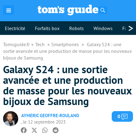
Rechercher
>
Electricité
Forfaits box
Robots
Windows
Freebo
Tomsguide.fr
Tech
Smartphones
Galaxy S24 : une
sortie avancée et une production de masse pour les nouveaux
bijoux de Samsung
Galaxy S24 : une sortie
avancée et une production
de masse pour les nouveaux
bijoux de Samsung
AYMERIC GEOFFRE-ROULAND
Com
0
, le 12 septembre 2023
Facebook
Twitter
Whatsapp
Reddit